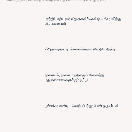
மரத்தில் ஏறிய நபர் மீது குளவிக்கொட்டு – கீழே வீழ்ந்து
பரிதாபமாக பலி
ஸ்ரீ ஜயவர்தனபுர பல்கலைக்கழகம் மீண்டும் திறப்பு
நாளையும், நாளை மறுதினமும் அனைத்து
மதுபானசாலைகளுக்கும் பூட்டு
முச்சக்கர வண்டி – லொறி விபத்து: பெண் ஒருவர் பலி