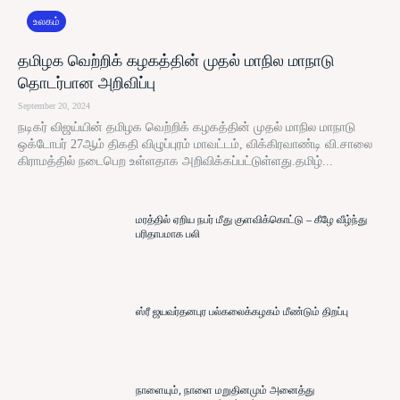
உலகம்
தமிழக வெற்றிக் கழகத்தின் முதல் மாநில மாநாடு
தொடர்பான அறிவிப்பு
September 20, 2024
நடிகர் விஜய்யின் தமிழக வெற்றிக் கழகத்தின் முதல் மாநில மாநாடு
ஒக்டோபர் 27ஆம் திகதி விழுப்புரம் மாவட்டம், விக்கிரவாண்டி வி.சாலை
கிராமத்தில் நடைபெற உள்ளதாக அறிவிக்கப்பட்டுள்ளது.தமிழ்...
மரத்தில் ஏறிய நபர் மீது குளவிக்கொட்டு – கீழே வீழ்ந்து
பரிதாபமாக பலி
ஸ்ரீ ஜயவர்தனபுர பல்கலைக்கழகம் மீண்டும் திறப்பு
நாளையும், நாளை மறுதினமும் அனைத்து