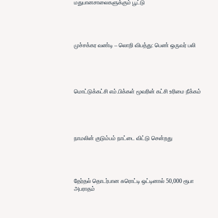
மதுபானசாலைகளுக்கும் பூட்டு
முச்சக்கர வண்டி – லொறி விபத்து: பெண் ஒருவர் பலி
மொட்டுக்கட்சி எம்.பிக்கள் மூவரின் கட்சி உரிமை நீக்கம்
நாமலின் குடும்பம் நாட்டை விட்டு சென்றது
தேர்தல் தொடர்பான சுரொட்டி ஒட்டினால் 50,000 ரூபா
அபராதம்