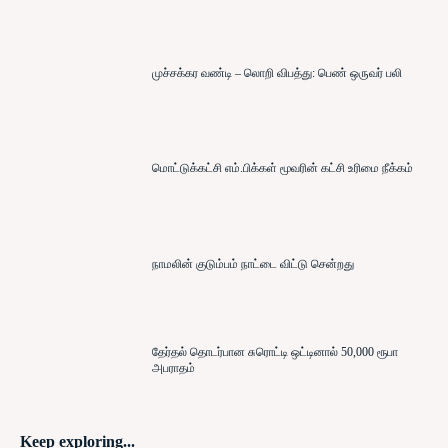
முச்சக்கர வண்டி – லொறி விபத்து: பெண் ஒருவர் பலி
மொட்டுக்கட்சி எம்.பிக்கள் மூவரின் கட்சி உரிமை நீக்கம்
நாமலின் குடும்பம் நாட்டை விட்டு சென்றது
தேர்தல் தொடர்பான சுரொட்டி ஒட்டினால் 50,000 ரூபா
அபராதம்
Keep exploring...