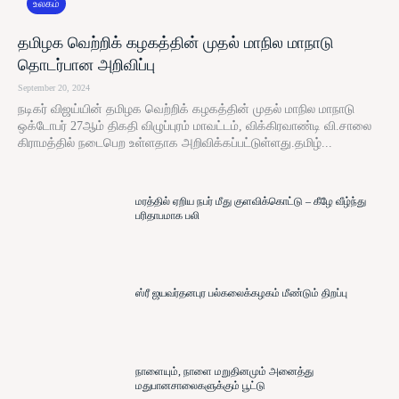
உலகம்
தமிழக வெற்றிக் கழகத்தின் முதல் மாநில மாநாடு
தொடர்பான அறிவிப்பு
September 20, 2024
நடிகர் விஜய்யின் தமிழக வெற்றிக் கழகத்தின் முதல் மாநில மாநாடு
ஒக்டோபர் 27ஆம் திகதி விழுப்புரம் மாவட்டம், விக்கிரவாண்டி வி.சாலை
கிராமத்தில் நடைபெற உள்ளதாக அறிவிக்கப்பட்டுள்ளது.தமிழ்...
மரத்தில் ஏறிய நபர் மீது குளவிக்கொட்டு – கீழே வீழ்ந்து
பரிதாபமாக பலி
ஸ்ரீ ஜயவர்தனபுர பல்கலைக்கழகம் மீண்டும் திறப்பு
நாளையும், நாளை மறுதினமும் அனைத்து
மதுபானசாலைகளுக்கும் பூட்டு