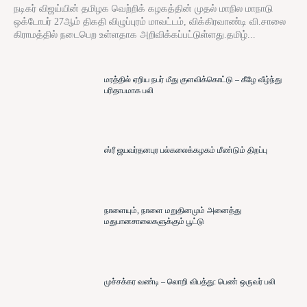
நடிகர் விஜய்யின் தமிழக வெற்றிக் கழகத்தின் முதல் மாநில மாநாடு
ஒக்டோபர் 27ஆம் திகதி விழுப்புரம் மாவட்டம், விக்கிரவாண்டி வி.சாலை
கிராமத்தில் நடைபெற உள்ளதாக அறிவிக்கப்பட்டுள்ளது.தமிழ்...
மரத்தில் ஏறிய நபர் மீது குளவிக்கொட்டு – கீழே வீழ்ந்து
பரிதாபமாக பலி
ஸ்ரீ ஜயவர்தனபுர பல்கலைக்கழகம் மீண்டும் திறப்பு
நாளையும், நாளை மறுதினமும் அனைத்து
மதுபானசாலைகளுக்கும் பூட்டு
முச்சக்கர வண்டி – லொறி விபத்து: பெண் ஒருவர் பலி