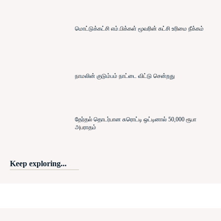
மொட்டுக்கட்சி எம்.பிக்கள் மூவரின் கட்சி உரிமை நீக்கம்
நாமலின் குடும்பம் நாட்டை விட்டு சென்றது
தேர்தல் தொடர்பான சுரொட்டி ஒட்டினால் 50,000 ரூபா
அபராதம்
Keep exploring...