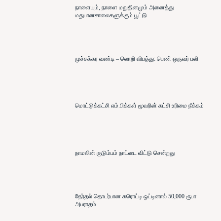
நாளையும், நாளை மறுதினமும் அனைத்து
மதுபானசாலைகளுக்கும் பூட்டு
முச்சக்கர வண்டி – லொறி விபத்து: பெண் ஒருவர் பலி
மொட்டுக்கட்சி எம்.பிக்கள் மூவரின் கட்சி உரிமை நீக்கம்
நாமலின் குடும்பம் நாட்டை விட்டு சென்றது
தேர்தல் தொடர்பான சுரொட்டி ஒட்டினால் 50,000 ரூபா
அபராதம்