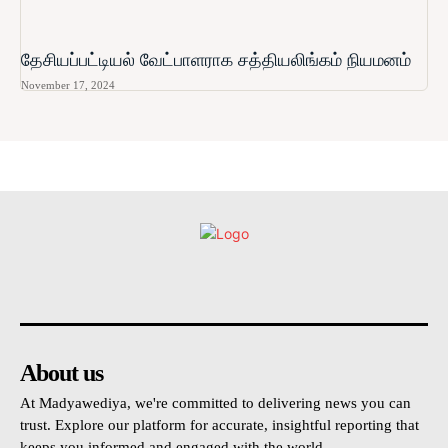
தேசியப்பட்டியல் வேட்பாளராக சத்தியலிங்கம் நியமனம்
November 17, 2024
உள்நாட்டு
அரசியல்
வடக்கு
கிழக்கு
மலையகம
About us
At Madyawediya, we're committed to delivering news you can
trust. Explore our platform for accurate, insightful reporting that
keeps you informed and engaged with the world.