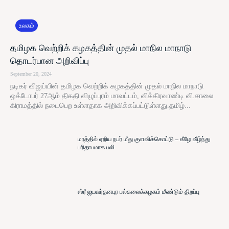
உலகம்
தமிழக வெற்றிக் கழகத்தின் முதல் மாநில மாநாடு
தொடர்பான அறிவிப்பு
September 20, 2024
நடிகர் விஜய்யின் தமிழக வெற்றிக் கழகத்தின் முதல் மாநில மாநாடு
ஒக்டோபர் 27ஆம் திகதி விழுப்புரம் மாவட்டம், விக்கிரவாண்டி வி.சாலை
கிராமத்தில் நடைபெற உள்ளதாக அறிவிக்கப்பட்டுள்ளது.தமிழ்...
மரத்தில் ஏறிய நபர் மீது குளவிக்கொட்டு – கீழே வீழ்ந்து
பரிதாபமாக பலி
ஸ்ரீ ஜயவர்தனபுர பல்கலைக்கழகம் மீண்டும் திறப்பு