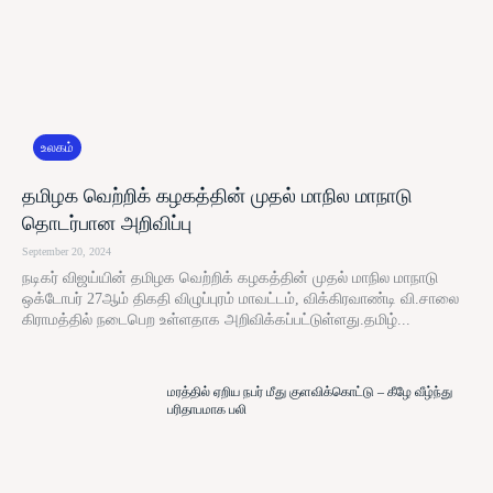
உலகம்
தமிழக வெற்றிக் கழகத்தின் முதல் மாநில மாநாடு
தொடர்பான அறிவிப்பு
September 20, 2024
நடிகர் விஜய்யின் தமிழக வெற்றிக் கழகத்தின் முதல் மாநில மாநாடு
ஒக்டோபர் 27ஆம் திகதி விழுப்புரம் மாவட்டம், விக்கிரவாண்டி வி.சாலை
கிராமத்தில் நடைபெற உள்ளதாக அறிவிக்கப்பட்டுள்ளது.தமிழ்...
மரத்தில் ஏறிய நபர் மீது குளவிக்கொட்டு – கீழே வீழ்ந்து
பரிதாபமாக பலி