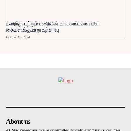
மஹிந்த மற்றும் ரணிலின் வாகனங்களை மீள
கையளிக்குமாறு உத்தரவு
October 19, 2024
உள்நாட்டு
அரசியல்
வடக்கு
கிழக்கு
மலையகம
About us
At Madyawediya, we're committed to delivering news you can