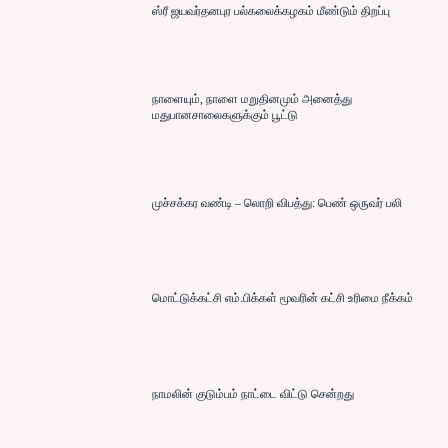
ஸ்ரீ ஜயவர்தனபுர பல்கலைக்கழகம் மீண்டும் திறப்பு
நாளையும், நாளை மறுதினமும் அனைத்து
மதுபானசாலைகளுக்கும் பூட்டு
முச்சக்கர வண்டி – லொறி விபத்து: பெண் ஒருவர் பலி
மொட்டுக்கட்சி எம்.பிக்கள் மூவரின் கட்சி உரிமை நீக்கம்
நாமலின் குடும்பம் நாட்டை விட்டு சென்றது