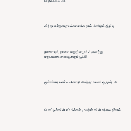
பரிதாபமாக பலி
ஸ்ரீ ஜயவர்தனபுர பல்கலைக்கழகம் மீண்டும் திறப்பு
நாளையும், நாளை மறுதினமும் அனைத்து
மதுபானசாலைகளுக்கும் பூட்டு
முச்சக்கர வண்டி – லொறி விபத்து: பெண் ஒருவர் பலி
மொட்டுக்கட்சி எம்.பிக்கள் மூவரின் கட்சி உரிமை நீக்கம்