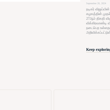
September 20, 2024
நடிகர் விஜய்யின
கழகத்தின் முதல
27ஆம் திகதி விழு
விக்கிரவாண்டி வ
நடைபெற உள்ளத
அறிவிக்கப்பட்டுள
Keep exploring