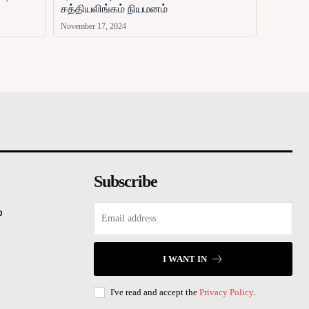
சத்தியலிங்கம் நியமனம்
November 17, 2024
சினிமா
விளையாட்டு
வணிகம்
காணொளி
ஏ
Subscribe
்
I WANT IN
I've read and accept the
Privacy Policy
.