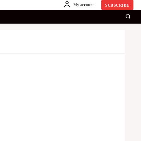
My account
SUBSCRIBE
காணொளி
ஏனையவை
SINHALA
Share