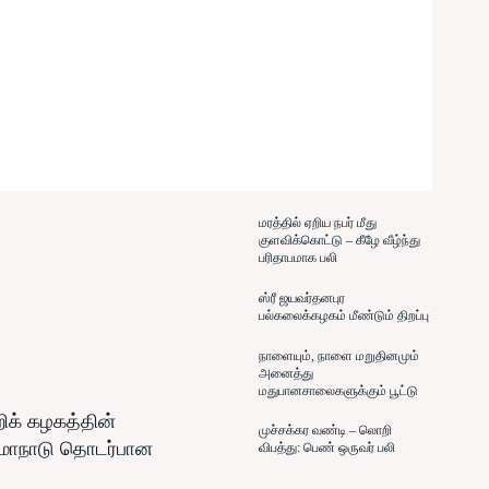
மரத்தில் ஏறிய நபர் மீது
குளவிக்கொட்டு – கீழே வீழ்ந்து
பரிதாபமாக பலி
ஸ்ரீ ஜயவர்தனபுர
பல்கலைக்கழகம் மீண்டும் திறப்பு
நாளையும், நாளை மறுதினமும்
அனைத்து
மதுபானசாலைகளுக்கும் பூட்டு
ிக் கழகத்தின்
முச்சக்கர வண்டி – லொறி
 மாநாடு தொடர்பான
விபத்து: பெண் ஒருவர் பலி