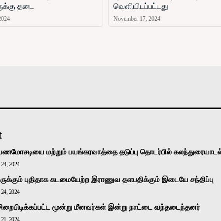
ளுக்கு தடை
வௌியிடப்பட்டது
2024
November 17, 2024
அரசியல்
வடக்கு
கிழக்கு
மலையகம்
உலகம்
t
பணமோசடியை மற்றும் பயங்கரவாத்தை தடுப்பு தொடர்பில் கலந்துரையாடல
24, 2024
ுக்கும் புதிதாக கடமையேற்ற இராணுவ தளபதிக்கும் இடையே சந்திப்பு
24, 2024
சிறைபிடிக்கப்பட்ட மூன்று மீனவர்கள் இன்று நாட்டை வந்தடைந்தனர்
21, 2024