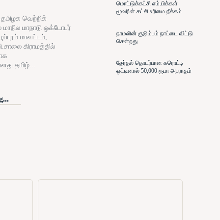
மொட்டுக்கட்சி எம்.பிக்கள்
மூவரின் கட்சி உரிமை நீக்கம்
் தமிழக வெற்றிக்
் மாநில மாநாடு ஒக்டோபர்
நாமலின் குடும்பம் நாட்டை விட்டு
ப்புரம் மாவட்டம்,
சென்றது
ி.சாலை கிராமத்தில்
ாக
தேர்தல் தொடர்பான சுரொட்டி
்ளது.தமிழ்...
ஒட்டினால் 50,000 ரூபா அபராதம்
...