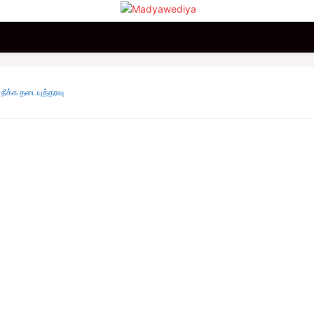
மலையகம்
உலகம்
சினிமா
விளையாட்டு
வணிகம்
நீக்க தடையுத்தரவு