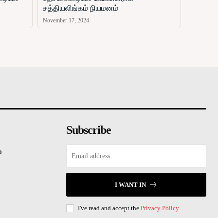
சத்தியலிங்கம் நியமனம்
November 17, 2024
சினிமா
விளையாட்டு
வணிகம்
காணொளி
ஏ
Subscribe
்
I WANT IN
I've read and accept the
Privacy Policy
.