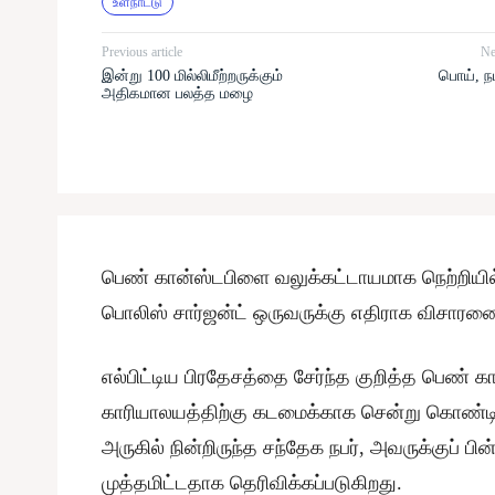
உள்நாட்டு
Previous article
Ne
இன்று 100 மில்லிமீற்றருக்கும்
பொய், நம
அதிகமான பலத்த மழை
பெண் கான்ஸ்டபிளை வலுக்கட்டாயமாக நெற்றியில்
பொலிஸ் சார்ஜன்ட் ஒருவருக்கு எதிராக விசாரணை
எல்பிட்டிய பிரதேசத்தை சேர்ந்த குறித்த பெண் 
காரியாலயத்திற்கு கடமைக்காக சென்று கொண்டிருந்
அருகில் நின்றிருந்த சந்தேக நபர், அவருக்குப் பி
முத்தமிட்டதாக தெரிவிக்கப்படுகிறது.