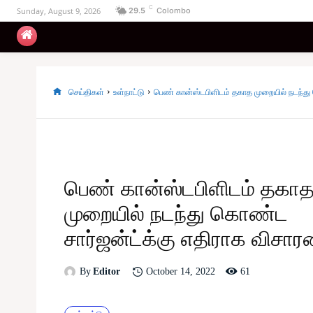
C
Sunday, August 9, 2026
29.5
Colombo
உள்நாட்டு
அரசியல்
வடக்கு
கிழக்கு
செய்திகள்
உள்நாட்டு
பெண் கான்ஸ்டபிளிடம் தகாத முறையில் நடந்த
பெண் கான்ஸ்டபிளிடம் தகா
முறையில் நடந்து கொண்ட
சார்ஜன்ட்க்கு எதிராக விச
61
October 14, 2022
By
Editor