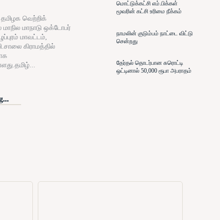
மொட்டுக்கட்சி எம்.பிக்கள்
மூவரின் கட்சி உரிமை நீக்கம்
் தமிழக வெற்றிக்
் மாநில மாநாடு ஒக்டோபர்
நாமலின் குடும்பம் நாட்டை விட்டு
ப்புரம் மாவட்டம்,
சென்றது
ி.சாலை கிராமத்தில்
ாக
தேர்தல் தொடர்பான சுரொட்டி
்ளது.தமிழ்...
ஒட்டினால் 50,000 ரூபா அபராதம்
...