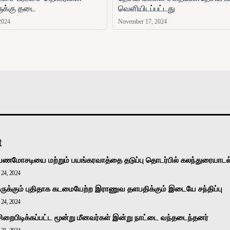
ளுக்கு தடை
வௌியிடப்பட்டது
2024
November 17, 2024
அரசியல்
வடக்கு
கிழக்கு
மலையகம்
உலகம்
t
பணமோசடியை மற்றும் பயங்கரவாத்தை தடுப்பு தொடர்பில் கலந்துரையாடல
24, 2024
ுக்கும் புதிதாக கடமையேற்ற இராணுவ தளபதிக்கும் இடையே சந்திப்பு
24, 2024
சிறைபிடிக்கப்பட்ட மூன்று மீனவர்கள் இன்று நாட்டை வந்தடைந்தனர்