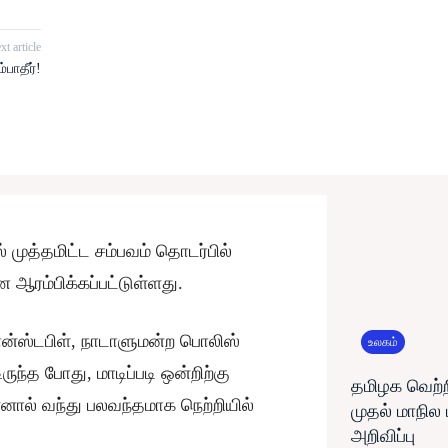
xt article
்பாதீர்!
 முத்தமிட்ட சம்பவம் தொடர்பில்
 ஆரம்பிக்கப்பட்டுள்ளது.
கான்ஸ்டபிள், நாடாளுமன்ற பொலிஸ்
உலகம்
த போது, ​​மாடிப்படி ஒன்றிற்கு
தமிழக வெற்ற
ன்னால் வந்து பலவந்தமாக நெற்றியில்
முதல் மாநில
அறிவிப்பு