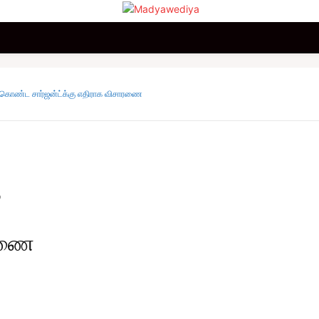
மலையகம்
உலகம்
சினிமா
விளையாட்டு
வணிகம்
ு கொண்ட சார்ஜன்ட்க்கு எதிராக விசாரணை
த
ாரணை