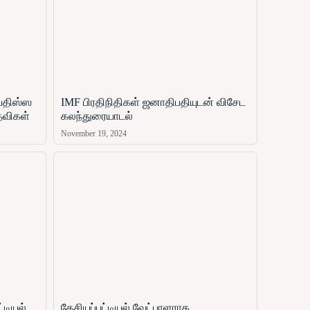
ஜயதிஸ்ஸ
IMF பிரதிநிதிகள் ஜனாதிபதியுடன் விசேட
தவிகள்
கலந்துரையாடல்
November 19, 2024
்டியல்
தேசியப்பட்டியல் வேட்பாளராக