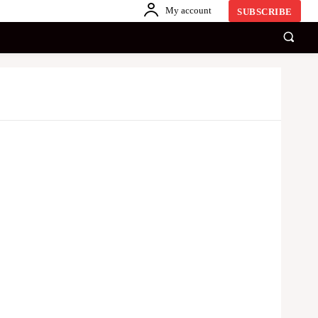
My account
SUBSCRIBE
காணொளி
ஏனையவை
SINHALA
Share