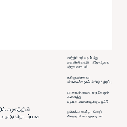
மரத்தில் ஏறிய நபர் மீது
குளவிக்கொட்டு – கீழே வீழ்ந்து
பரிதாபமாக பலி
ஸ்ரீ ஜயவர்தனபுர
பல்கலைக்கழகம் மீண்டும் திறப்பு
நாளையும், நாளை மறுதினமும்
அனைத்து
மதுபானசாலைகளுக்கும் பூட்டு
ிக் கழகத்தின்
முச்சக்கர வண்டி – லொறி
 மாநாடு தொடர்பான
விபத்து: பெண் ஒருவர் பலி