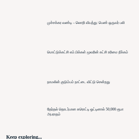
முச்சக்கர வண்டி – லொறி விபத்து: பெண் ஒருவர் பலி
மொட்டுக்கட்சி எம்.பிக்கள் மூவரின் கட்சி உரிமை நீக்கம்
நாமலின் குடும்பம் நாட்டை விட்டு சென்றது
தேர்தல் தொடர்பான சுரொட்டி ஒட்டினால் 50,000 ரூபா
அபராதம்
Keep exploring...