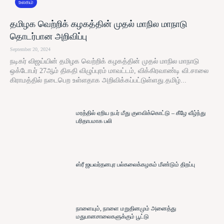
உலகம்
தமிழக வெற்றிக் கழகத்தின் முதல் மாநில மாநாடு
தொடர்பான அறிவிப்பு
September 20, 2024
நடிகர் விஜய்யின் தமிழக வெற்றிக் கழகத்தின் முதல் மாநில மாநாடு
ஒக்டோபர் 27ஆம் திகதி விழுப்புரம் மாவட்டம், விக்கிரவாண்டி வி.சாலை
கிராமத்தில் நடைபெற உள்ளதாக அறிவிக்கப்பட்டுள்ளது.தமிழ்...
மரத்தில் ஏறிய நபர் மீது குளவிக்கொட்டு – கீழே வீழ்ந்து
பரிதாபமாக பலி
ஸ்ரீ ஜயவர்தனபுர பல்கலைக்கழகம் மீண்டும் திறப்பு
நாளையும், நாளை மறுதினமும் அனைத்து
மதுபானசாலைகளுக்கும் பூட்டு