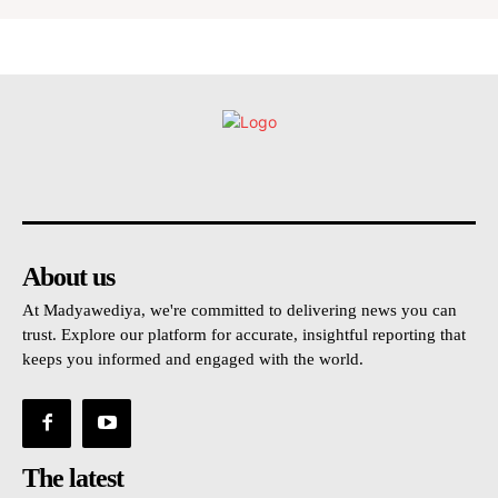
உள்நாட்டு
அரசியல்
வடக்கு
கிழக்கு
மலையகம
About us
At Madyawediya, we're committed to delivering news you can
trust. Explore our platform for accurate, insightful reporting that
keeps you informed and engaged with the world.
The latest