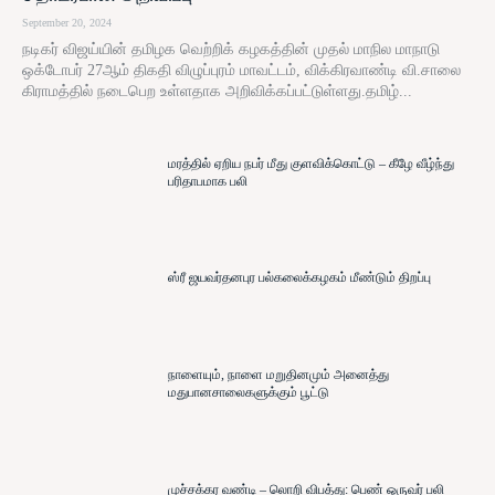
September 20, 2024
நடிகர் விஜய்யின் தமிழக வெற்றிக் கழகத்தின் முதல் மாநில மாநாடு
ஒக்டோபர் 27ஆம் திகதி விழுப்புரம் மாவட்டம், விக்கிரவாண்டி வி.சாலை
கிராமத்தில் நடைபெற உள்ளதாக அறிவிக்கப்பட்டுள்ளது.தமிழ்...
மரத்தில் ஏறிய நபர் மீது குளவிக்கொட்டு – கீழே வீழ்ந்து
பரிதாபமாக பலி
ஸ்ரீ ஜயவர்தனபுர பல்கலைக்கழகம் மீண்டும் திறப்பு
நாளையும், நாளை மறுதினமும் அனைத்து
மதுபானசாலைகளுக்கும் பூட்டு
முச்சக்கர வண்டி – லொறி விபத்து: பெண் ஒருவர் பலி