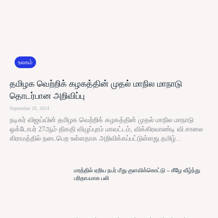
உலகம்
தமிழக வெற்றிக் கழகத்தின் முதல் மாநில மாநாடு
தொடர்பான அறிவிப்பு
September 20, 2024
நடிகர் விஜய்யின் தமிழக வெற்றிக் கழகத்தின் முதல் மாநில மாநாடு
ஒக்டோபர் 27ஆம் திகதி விழுப்புரம் மாவட்டம், விக்கிரவாண்டி வி.சாலை
கிராமத்தில் நடைபெற உள்ளதாக அறிவிக்கப்பட்டுள்ளது.தமிழ்...
மரத்தில் ஏறிய நபர் மீது குளவிக்கொட்டு – கீழே வீழ்ந்து
பரிதாபமாக பலி