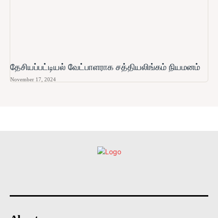
தேசியப்பட்டியல் வேட்பாளராக சத்தியலிங்கம் நியமனம்
November 17, 2024
உள்நாட்டு
அரசியல்
வடக்கு
கிழக்கு
மலையகம