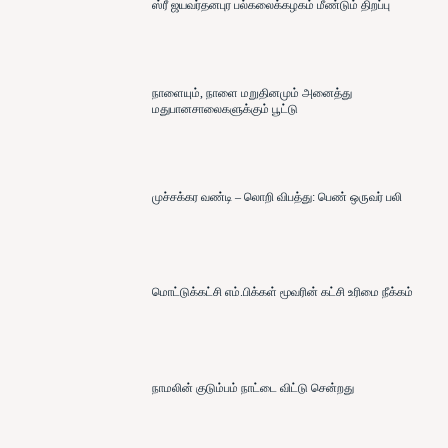
ஸ்ரீ ஜயவர்தனபுர பல்கலைக்கழகம் மீண்டும் திறப்பு
நாளையும், நாளை மறுதினமும் அனைத்து
மதுபானசாலைகளுக்கும் பூட்டு
முச்சக்கர வண்டி – லொறி விபத்து: பெண் ஒருவர் பலி
மொட்டுக்கட்சி எம்.பிக்கள் மூவரின் கட்சி உரிமை நீக்கம்
நாமலின் குடும்பம் நாட்டை விட்டு சென்றது