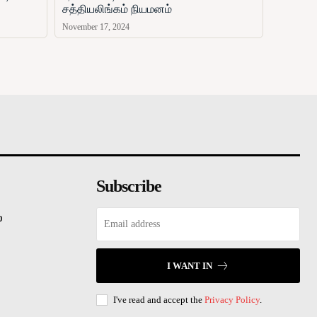
சத்தியலிங்கம் நியமனம்
November 17, 2024
சினிமா
விளையாட்டு
வணிகம்
காணொளி
ஏ
Subscribe
்
I WANT IN
I've read and accept the
Privacy Policy
.