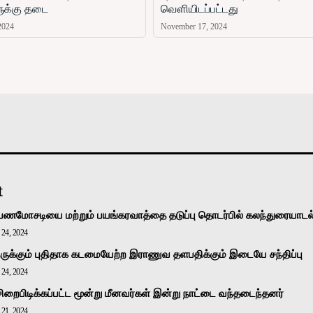
ளுக்கு தடை
வௌியிடப்பட்டது
2024
November 17, 2024
அரசியல்
வடக்கு
கிழக்கு
மலையகம்
உலகம்
t
பணமோசடியை மற்றும் பயங்கரவாத்தை தடுப்பு தொடர்பில் கலந்துரையாடல
24, 2024
ுக்கும் புதிதாக கடமையேற்ற இராணுவ தளபதிக்கும் இடையே சந்திப்பு
24, 2024
சிறைபிடிக்கப்பட்ட மூன்று மீனவர்கள் இன்று நாட்டை வந்தடைந்தனர்
21, 2024