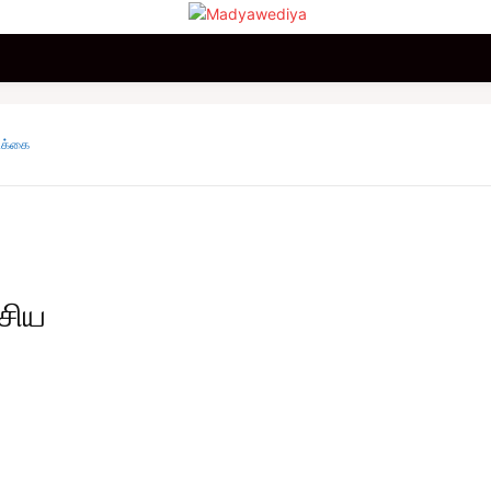
மலையகம்
உலகம்
சினிமா
விளையாட்டு
வணிகம்
ிக்கை
சிய