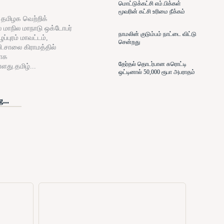
மொட்டுக்கட்சி எம்.பிக்கள்
மூவரின் கட்சி உரிமை நீக்கம்
் தமிழக வெற்றிக்
் மாநில மாநாடு ஒக்டோபர்
நாமலின் குடும்பம் நாட்டை விட்டு
ப்புரம் மாவட்டம்,
சென்றது
ி.சாலை கிராமத்தில்
ாக
தேர்தல் தொடர்பான சுரொட்டி
்ளது.தமிழ்...
ஒட்டினால் 50,000 ரூபா அபராதம்
...