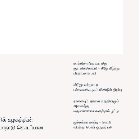
மரத்தில் ஏறிய நபர் மீது
குளவிக்கொட்டு – கீழே வீழ்ந்து
பரிதாபமாக பலி
ஸ்ரீ ஜயவர்தனபுர
பல்கலைக்கழகம் மீண்டும் திறப்பு
நாளையும், நாளை மறுதினமும்
அனைத்து
மதுபானசாலைகளுக்கும் பூட்டு
ிக் கழகத்தின்
முச்சக்கர வண்டி – லொறி
 மாநாடு தொடர்பான
விபத்து: பெண் ஒருவர் பலி