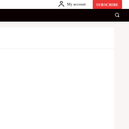
My account
SUBSCRIBE
காணொளி
ஏனையவை
SINHALA
Share