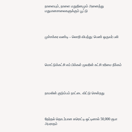
நாளையும், நாளை மறுதினமும் அனைத்து
மதுபானசாலைகளுக்கும் பூட்டு
முச்சக்கர வண்டி – லொறி விபத்து: பெண் ஒருவர் பலி
மொட்டுக்கட்சி எம்.பிக்கள் மூவரின் கட்சி உரிமை நீக்கம்
நாமலின் குடும்பம் நாட்டை விட்டு சென்றது
தேர்தல் தொடர்பான சுரொட்டி ஒட்டினால் 50,000 ரூபா
அபராதம்