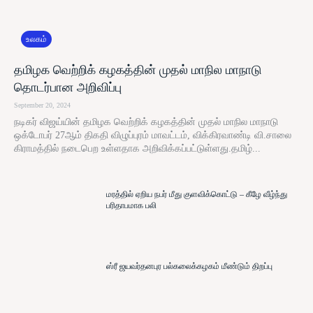
உலகம்
தமிழக வெற்றிக் கழகத்தின் முதல் மாநில மாநாடு
தொடர்பான அறிவிப்பு
September 20, 2024
நடிகர் விஜய்யின் தமிழக வெற்றிக் கழகத்தின் முதல் மாநில மாநாடு
ஒக்டோபர் 27ஆம் திகதி விழுப்புரம் மாவட்டம், விக்கிரவாண்டி வி.சாலை
கிராமத்தில் நடைபெற உள்ளதாக அறிவிக்கப்பட்டுள்ளது.தமிழ்...
மரத்தில் ஏறிய நபர் மீது குளவிக்கொட்டு – கீழே வீழ்ந்து
பரிதாபமாக பலி
ஸ்ரீ ஜயவர்தனபுர பல்கலைக்கழகம் மீண்டும் திறப்பு