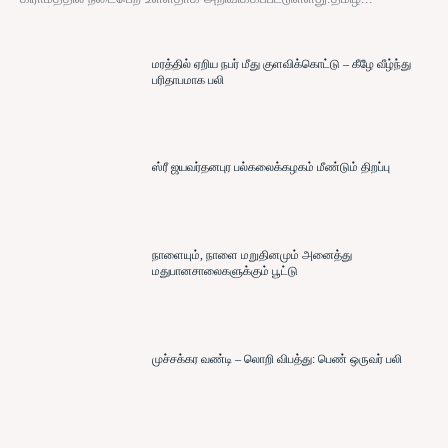
மரத்தில் ஏறிய நபர் மீது குளவிக்கொட்டு – கீழே வீழ்ந்து
பரிதாபமாக பலி
ஸ்ரீ ஜயவர்தனபுர பல்கலைக்கழகம் மீண்டும் திறப்பு
நாளையும், நாளை மறுதினமும் அனைத்து
மதுபானசாலைகளுக்கும் பூட்டு
முச்சக்கர வண்டி – லொறி விபத்து: பெண் ஒருவர் பலி