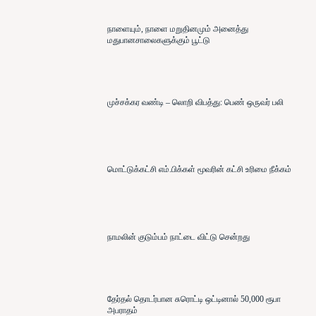
நாளையும், நாளை மறுதினமும் அனைத்து
மதுபானசாலைகளுக்கும் பூட்டு
முச்சக்கர வண்டி – லொறி விபத்து: பெண் ஒருவர் பலி
மொட்டுக்கட்சி எம்.பிக்கள் மூவரின் கட்சி உரிமை நீக்கம்
நாமலின் குடும்பம் நாட்டை விட்டு சென்றது
தேர்தல் தொடர்பான சுரொட்டி ஒட்டினால் 50,000 ரூபா
அபராதம்