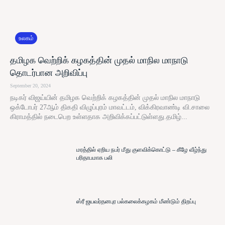
உலகம்
தமிழக வெற்றிக் கழகத்தின் முதல் மாநில மாநாடு
தொடர்பான அறிவிப்பு
September 20, 2024
நடிகர் விஜய்யின் தமிழக வெற்றிக் கழகத்தின் முதல் மாநில மாநாடு
ஒக்டோபர் 27ஆம் திகதி விழுப்புரம் மாவட்டம், விக்கிரவாண்டி வி.சாலை
கிராமத்தில் நடைபெற உள்ளதாக அறிவிக்கப்பட்டுள்ளது.தமிழ்...
மரத்தில் ஏறிய நபர் மீது குளவிக்கொட்டு – கீழே வீழ்ந்து
பரிதாபமாக பலி
ஸ்ரீ ஜயவர்தனபுர பல்கலைக்கழகம் மீண்டும் திறப்பு