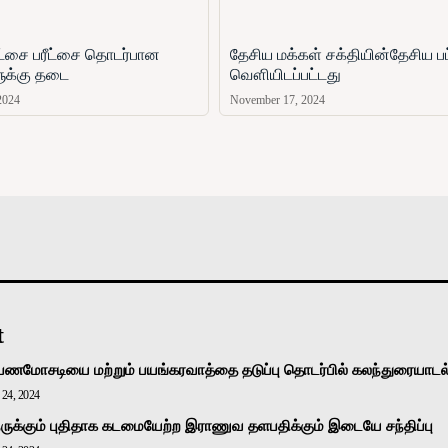
ரீட்சை பரீட்சை தொடர்பான
தேசிய மக்கள் சக்தியின்தேசிய பட
ளுக்கு தடை
வௌியிடப்பட்டது
2024
November 17, 2024
அரசியல்
வடக்கு
கிழக்கு
மலையகம்
உலகம்
t
பணமோசடியை மற்றும் பயங்கரவாத்தை தடுப்பு தொடர்பில் கலந்துரையாடல
24, 2024
ுக்கும் புதிதாக கடமையேற்ற இராணுவ தளபதிக்கும் இடையே சந்திப்பு