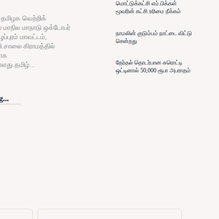
மொட்டுக்கட்சி எம்.பிக்கள்
மூவரின் கட்சி உரிமை நீக்கம்
் தமிழக வெற்றிக்
் மாநில மாநாடு ஒக்டோபர்
நாமலின் குடும்பம் நாட்டை விட்டு
ப்புரம் மாவட்டம்,
சென்றது
ி.சாலை கிராமத்தில்
ாக
தேர்தல் தொடர்பான சுரொட்டி
்ளது.தமிழ்...
ஒட்டினால் 50,000 ரூபா அபராதம்
...