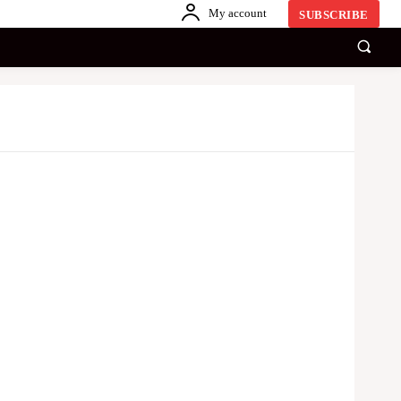
My account
SUBSCRIBE
காணொளி
ஏனையவை
SINHALA
Share