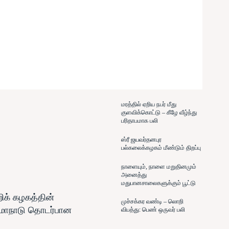
மரத்தில் ஏறிய நபர் மீது
குளவிக்கொட்டு – கீழே வீழ்ந்து
பரிதாபமாக பலி
ஸ்ரீ ஜயவர்தனபுர
பல்கலைக்கழகம் மீண்டும் திறப்பு
நாளையும், நாளை மறுதினமும்
அனைத்து
மதுபானசாலைகளுக்கும் பூட்டு
ிக் கழகத்தின்
முச்சக்கர வண்டி – லொறி
 மாநாடு தொடர்பான
விபத்து: பெண் ஒருவர் பலி