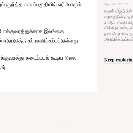
ம் குறித்த காலப்பகுதியில் எரிபொருள்
September 20, 2024
நடிகர் விஜய்யின
கழகத்தின் முதல
27ஆம் திகதி விழு
விக்கிரவாண்டி வ
ர போக்குவரத்துக்காக இலங்கை
நடைபெற உள்ளத
அறிவிக்கப்பட்டுள
டுபடுத்த தீர்மானிக்கப்பட்டுள்ளது.
்குவரத்து தடைப்படக் கூடிய நிலை
Keep exploring
ர்.