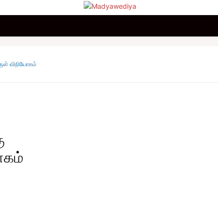
மலையகம்
உலகம்
சினிமா
விளையாட்டு
வணிகம்
ருள் விநியோகம்
ு
ோகம்