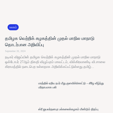
உலகம்
தமிழக வெற்றிக் கழகத்தின் முதல் மாநில மாநாடு
தொடர்பான அறிவிப்பு
September 20, 2024
நடிகர் விஜய்யின் தமிழக வெற்றிக் கழகத்தின் முதல் மாநில மாநாடு
ஒக்டோபர் 27ஆம் திகதி விழுப்புரம் மாவட்டம், விக்கிரவாண்டி வி.சாலை
கிராமத்தில் நடைபெற உள்ளதாக அறிவிக்கப்பட்டுள்ளது.தமிழ்...
மரத்தில் ஏறிய நபர் மீது குளவிக்கொட்டு – கீழே வீழ்ந்து
பரிதாபமாக பலி
ஸ்ரீ ஜயவர்தனபுர பல்கலைக்கழகம் மீண்டும் திறப்பு