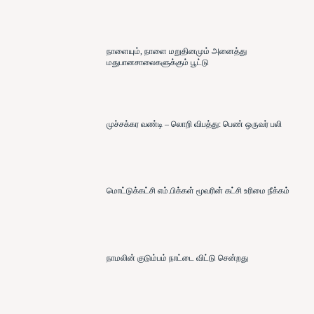
நாளையும், நாளை மறுதினமும் அனைத்து
மதுபானசாலைகளுக்கும் பூட்டு
முச்சக்கர வண்டி – லொறி விபத்து: பெண் ஒருவர் பலி
மொட்டுக்கட்சி எம்.பிக்கள் மூவரின் கட்சி உரிமை நீக்கம்
நாமலின் குடும்பம் நாட்டை விட்டு சென்றது