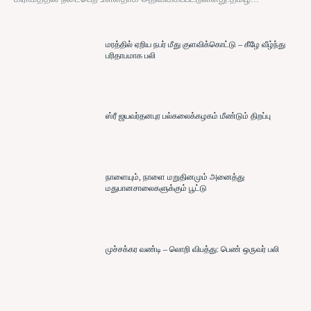
மரத்தில் ஏறிய நபர் மீது குளவிக்கொட்டு – கீழே வீழ்ந்து
பரிதாபமாக பலி
ஸ்ரீ ஜயவர்தனபுர பல்கலைக்கழகம் மீண்டும் திறப்பு
நாளையும், நாளை மறுதினமும் அனைத்து
மதுபானசாலைகளுக்கும் பூட்டு
முச்சக்கர வண்டி – லொறி விபத்து: பெண் ஒருவர் பலி