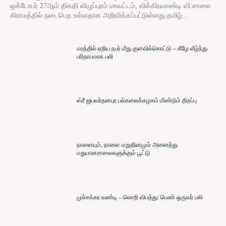
ஒக்டோபர் 27ஆம் திகதி விழுப்புரம் மாவட்டம், விக்கிரவாண்டி வி.சாலை
கிராமத்தில் நடைபெற உள்ளதாக அறிவிக்கப்பட்டுள்ளது.தமிழ்...
மரத்தில் ஏறிய நபர் மீது குளவிக்கொட்டு – கீழே வீழ்ந்து
பரிதாபமாக பலி
ஸ்ரீ ஜயவர்தனபுர பல்கலைக்கழகம் மீண்டும் திறப்பு
நாளையும், நாளை மறுதினமும் அனைத்து
மதுபானசாலைகளுக்கும் பூட்டு
முச்சக்கர வண்டி – லொறி விபத்து: பெண் ஒருவர் பலி