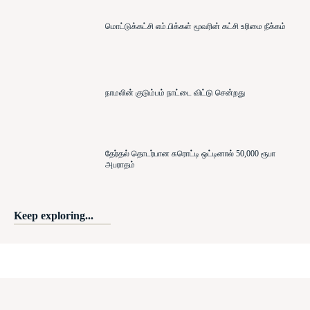
மொட்டுக்கட்சி எம்.பிக்கள் மூவரின் கட்சி உரிமை நீக்கம்
நாமலின் குடும்பம் நாட்டை விட்டு சென்றது
தேர்தல் தொடர்பான சுரொட்டி ஒட்டினால் 50,000 ரூபா
அபராதம்
Keep exploring...