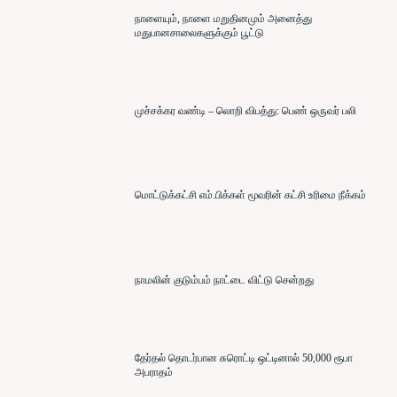
நாளையும், நாளை மறுதினமும் அனைத்து
மதுபானசாலைகளுக்கும் பூட்டு
முச்சக்கர வண்டி – லொறி விபத்து: பெண் ஒருவர் பலி
மொட்டுக்கட்சி எம்.பிக்கள் மூவரின் கட்சி உரிமை நீக்கம்
நாமலின் குடும்பம் நாட்டை விட்டு சென்றது
தேர்தல் தொடர்பான சுரொட்டி ஒட்டினால் 50,000 ரூபா
அபராதம்