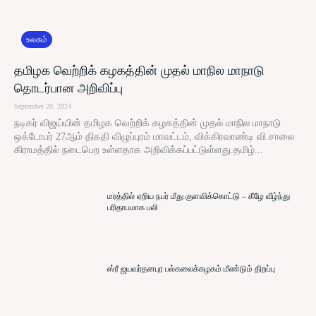
உலகம்
தமிழக வெற்றிக் கழகத்தின் முதல் மாநில மாநாடு
தொடர்பான அறிவிப்பு
September 20, 2024
நடிகர் விஜய்யின் தமிழக வெற்றிக் கழகத்தின் முதல் மாநில மாநாடு
ஒக்டோபர் 27ஆம் திகதி விழுப்புரம் மாவட்டம், விக்கிரவாண்டி வி.சாலை
கிராமத்தில் நடைபெற உள்ளதாக அறிவிக்கப்பட்டுள்ளது.தமிழ்...
மரத்தில் ஏறிய நபர் மீது குளவிக்கொட்டு – கீழே வீழ்ந்து
பரிதாபமாக பலி
ஸ்ரீ ஜயவர்தனபுர பல்கலைக்கழகம் மீண்டும் திறப்பு