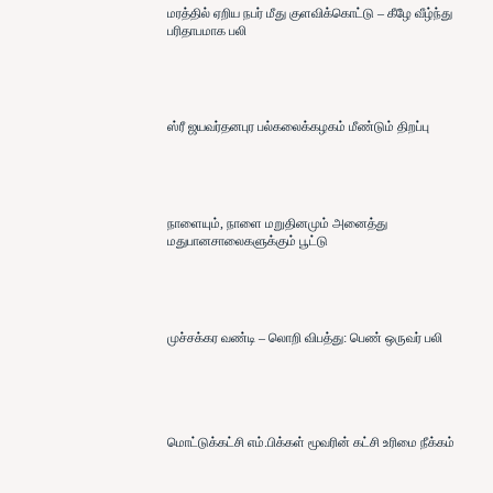
மரத்தில் ஏறிய நபர் மீது குளவிக்கொட்டு – கீழே வீழ்ந்து
பரிதாபமாக பலி
ஸ்ரீ ஜயவர்தனபுர பல்கலைக்கழகம் மீண்டும் திறப்பு
நாளையும், நாளை மறுதினமும் அனைத்து
மதுபானசாலைகளுக்கும் பூட்டு
முச்சக்கர வண்டி – லொறி விபத்து: பெண் ஒருவர் பலி
மொட்டுக்கட்சி எம்.பிக்கள் மூவரின் கட்சி உரிமை நீக்கம்