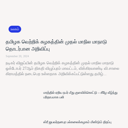
உலகம்
தமிழக வெற்றிக் கழகத்தின் முதல் மாநில மாநாடு
தொடர்பான அறிவிப்பு
September 20, 2024
நடிகர் விஜய்யின் தமிழக வெற்றிக் கழகத்தின் முதல் மாநில மாநாடு
ஒக்டோபர் 27ஆம் திகதி விழுப்புரம் மாவட்டம், விக்கிரவாண்டி வி.சாலை
கிராமத்தில் நடைபெற உள்ளதாக அறிவிக்கப்பட்டுள்ளது.தமிழ்...
மரத்தில் ஏறிய நபர் மீது குளவிக்கொட்டு – கீழே வீழ்ந்து
பரிதாபமாக பலி
ஸ்ரீ ஜயவர்தனபுர பல்கலைக்கழகம் மீண்டும் திறப்பு