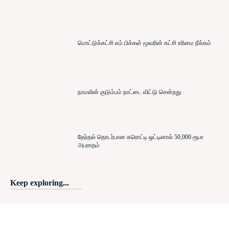
மொட்டுக்கட்சி எம்.பிக்கள் மூவரின் கட்சி உரிமை நீக்கம்
நாமலின் குடும்பம் நாட்டை விட்டு சென்றது
தேர்தல் தொடர்பான சுரொட்டி ஒட்டினால் 50,000 ரூபா
அபராதம்
Keep exploring...