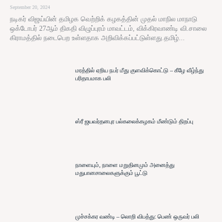
September 20, 2024
நடிகர் விஜய்யின் தமிழக வெற்றிக் கழகத்தின் முதல் மாநில மாநாடு
ஒக்டோபர் 27ஆம் திகதி விழுப்புரம் மாவட்டம், விக்கிரவாண்டி வி.சாலை
கிராமத்தில் நடைபெற உள்ளதாக அறிவிக்கப்பட்டுள்ளது.தமிழ்...
மரத்தில் ஏறிய நபர் மீது குளவிக்கொட்டு – கீழே வீழ்ந்து
பரிதாபமாக பலி
ஸ்ரீ ஜயவர்தனபுர பல்கலைக்கழகம் மீண்டும் திறப்பு
நாளையும், நாளை மறுதினமும் அனைத்து
மதுபானசாலைகளுக்கும் பூட்டு
முச்சக்கர வண்டி – லொறி விபத்து: பெண் ஒருவர் பலி