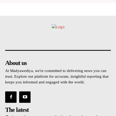
உள்நாட்டு
அரசியல்
வடக்கு
கிழக்கு
மலையகம
About us
At Madyawediya, we're committed to delivering news you can
trust. Explore our platform for accurate, insightful reporting that
keeps you informed and engaged with the world.
The latest