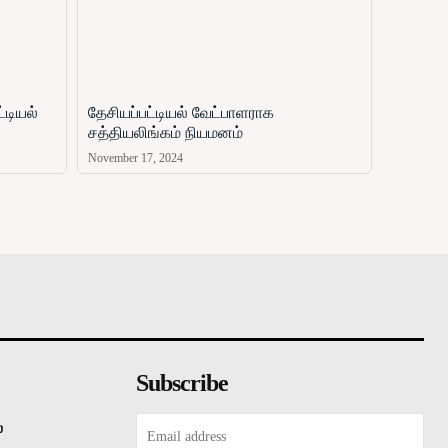
்டியல்
தேசியப்பட்டியல் வேட்பாளராக
சத்தியலிங்கம் நியமனம்
November 17, 2024
சினிமா
விளையாட்டு
வணிகம்
காணொளி
ஏ
Subscribe
்