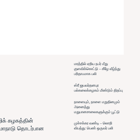
மரத்தில் ஏறிய நபர் மீது
குளவிக்கொட்டு – கீழே வீழ்ந்து
பரிதாபமாக பலி
ஸ்ரீ ஜயவர்தனபுர
பல்கலைக்கழகம் மீண்டும் திறப்பு
நாளையும், நாளை மறுதினமும்
அனைத்து
மதுபானசாலைகளுக்கும் பூட்டு
ிக் கழகத்தின்
முச்சக்கர வண்டி – லொறி
 மாநாடு தொடர்பான
விபத்து: பெண் ஒருவர் பலி