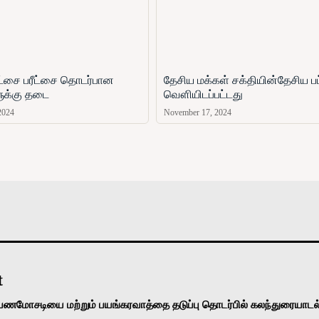
ரீட்சை பரீட்சை தொடர்பான
தேசிய மக்கள் சக்தியின்தேசிய பட
ளுக்கு தடை
வௌியிடப்பட்டது
2024
November 17, 2024
அரசியல்
வடக்கு
கிழக்கு
மலையகம்
உலகம்
t
பணமோசடியை மற்றும் பயங்கரவாத்தை தடுப்பு தொடர்பில் கலந்துரையாடல