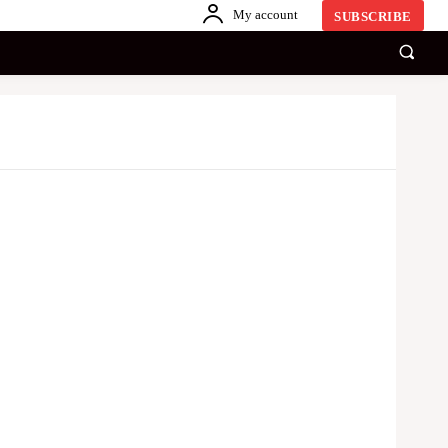
My account
SUBSCRIBE
காணொளி
ஏனையவை
SINHALA
Share