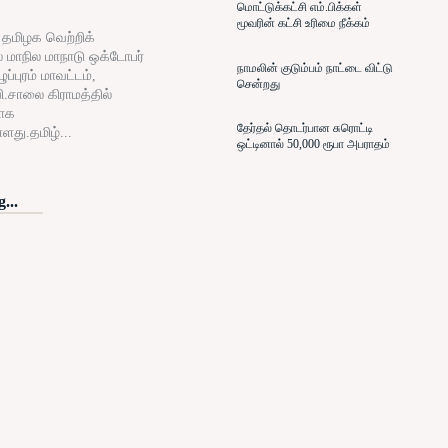
மொட்டுக்கட்சி எம்.பிக்கள்
மூவரின் கட்சி உரிமை நீக்கம்
் தமிழக வெற்றிக்
் மாநில மாநாடு ஒக்டோபர்
நாமலின் குடும்பம் நாட்டை விட்டு
ப்புரம் மாவட்டம்,
சென்றது
ி.சாலை கிராமத்தில்
ாக
தேர்தல் தொடர்பான சுரொட்டி
்ளது.தமிழ்...
ஒட்டினால் 50,000 ரூபா அபராதம்
...