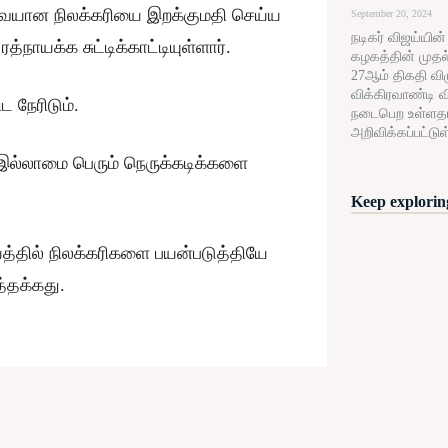
தேவையான நிலக்கரியை இறக்குமதி செய்ய
September 20, 2024
நடிகர் விஜய்யின
யக்க சுட்டிக்காட்டியுள்ளார்.
கழகத்தின் முதல
27ஆம் திகதி விழு
விக்கிரவாண்டி வ
 நேரிடும்.
நடைபெற உள்ளத
அறிவிக்கப்பட்டுள
 இல்லாமை பெரும் நெருக்கடிக்களை
Keep exploring
த்தில் நிலக்கரிகளை பயன்படுத்தியே
த்தக்கது.