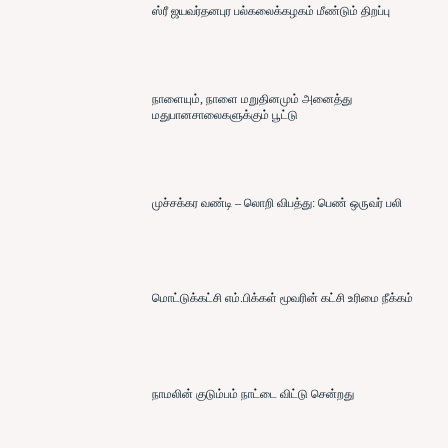
ஸ்ரீ ஜயவர்தனபுர பல்கலைக்கழகம் மீண்டும் திறப்பு
நாளையும், நாளை மறுதினமும் அனைத்து
மதுபானசாலைகளுக்கும் பூட்டு
முச்சக்கர வண்டி – லொறி விபத்து: பெண் ஒருவர் பலி
மொட்டுக்கட்சி எம்.பிக்கள் மூவரின் கட்சி உரிமை நீக்கம்
நாமலின் குடும்பம் நாட்டை விட்டு சென்றது