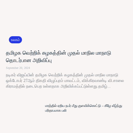
உலகம்
தமிழக வெற்றிக் கழகத்தின் முதல் மாநில மாநாடு
தொடர்பான அறிவிப்பு
September 20, 2024
நடிகர் விஜய்யின் தமிழக வெற்றிக் கழகத்தின் முதல் மாநில மாநாடு
ஒக்டோபர் 27ஆம் திகதி விழுப்புரம் மாவட்டம், விக்கிரவாண்டி வி.சாலை
கிராமத்தில் நடைபெற உள்ளதாக அறிவிக்கப்பட்டுள்ளது.தமிழ்...
மரத்தில் ஏறிய நபர் மீது குளவிக்கொட்டு – கீழே வீழ்ந்து
பரிதாபமாக பலி