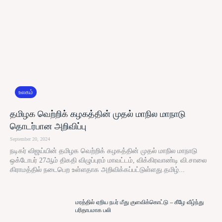
உலகம்
தமிழக வெற்றிக் கழகத்தின் முதல் மாநில மாநாடு
தொடர்பான அறிவிப்பு
September 20, 2024
நடிகர் விஜய்யின் தமிழக வெற்றிக் கழகத்தின் முதல் மாநில மாநாடு
ஒக்டோபர் 27ஆம் திகதி விழுப்புரம் மாவட்டம், விக்கிரவாண்டி வி.சாலை
கிராமத்தில் நடைபெற உள்ளதாக அறிவிக்கப்பட்டுள்ளது.தமிழ்...
மரத்தில் ஏறிய நபர் மீது குளவிக்கொட்டு – கீழே வீழ்ந்து
பரிதாபமாக பலி