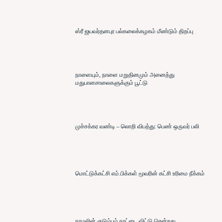
ஸ்ரீ ஜயவர்தனபுர பல்கலைக்கழகம் மீண்டும் திறப்பு
நாளையும், நாளை மறுதினமும் அனைத்து
மதுபானசாலைகளுக்கும் பூட்டு
முச்சக்கர வண்டி – லொறி விபத்து: பெண் ஒருவர் பலி
மொட்டுக்கட்சி எம்.பிக்கள் மூவரின் கட்சி உரிமை நீக்கம்
நாமலின் குடும்பம் நாட்டை விட்டு சென்றது