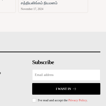
சத்தியலிங்கம் நியமனம்
November 17, 2024
சினிமா
விளையாட்டு
வணிகம்
காணொளி
ஏ
Subscribe
்
I WANT IN
I've read and accept the
Privacy Policy
.