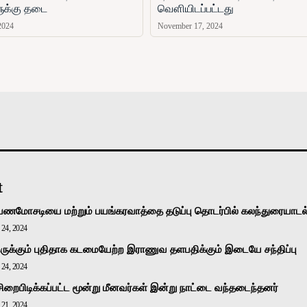
ளுக்கு தடை
வௌியிடப்பட்டது
2024
November 17, 2024
அரசியல்
வடக்கு
கிழக்கு
மலையகம்
உலகம்
t
பணமோசடியை மற்றும் பயங்கரவாத்தை தடுப்பு தொடர்பில் கலந்துரையாடல
24, 2024
ுக்கும் புதிதாக கடமையேற்ற இராணுவ தளபதிக்கும் இடையே சந்திப்பு
24, 2024
சிறைபிடிக்கப்பட்ட மூன்று மீனவர்கள் இன்று நாட்டை வந்தடைந்தனர்
21, 2024