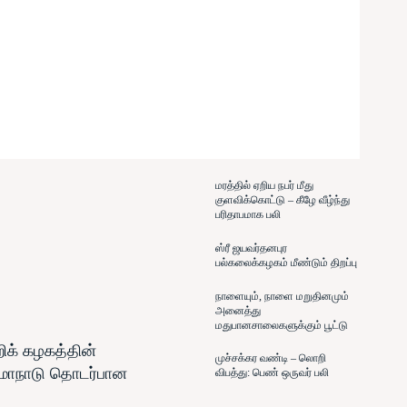
மரத்தில் ஏறிய நபர் மீது
குளவிக்கொட்டு – கீழே வீழ்ந்து
பரிதாபமாக பலி
ஸ்ரீ ஜயவர்தனபுர
பல்கலைக்கழகம் மீண்டும் திறப்பு
நாளையும், நாளை மறுதினமும்
அனைத்து
மதுபானசாலைகளுக்கும் பூட்டு
ிக் கழகத்தின்
முச்சக்கர வண்டி – லொறி
 மாநாடு தொடர்பான
விபத்து: பெண் ஒருவர் பலி