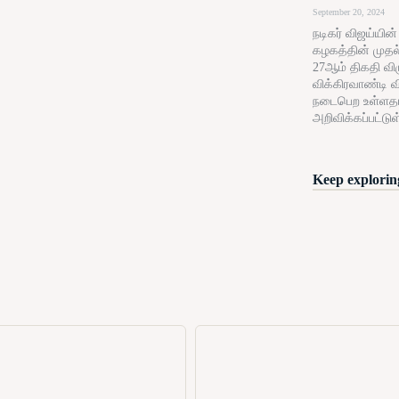
September 20, 2024
நடிகர் விஜய்யின
கழகத்தின் முதல
27ஆம் திகதி விழு
விக்கிரவாண்டி வ
நடைபெற உள்ளத
அறிவிக்கப்பட்டுள
Keep exploring