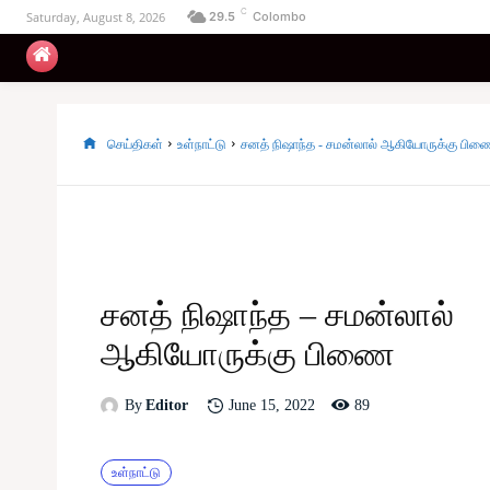
C
Saturday, August 8, 2026
29.5
Colombo
உள்நாட்டு
அரசியல்
வடக்கு
கிழக்கு
செய்திகள்
உள்நாட்டு
சனத் நிஷாந்த - சமன்லால் ஆகியோருக்கு பி
சனத் நிஷாந்த – சமன்லால்
ஆகியோருக்கு பிணை
89
June 15, 2022
By
Editor
உள்நாட்டு