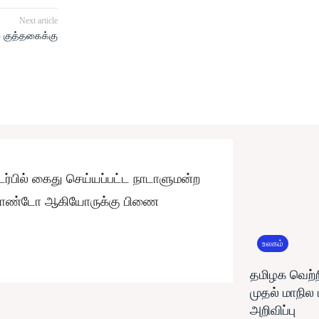
Next article
 குத்தகைக்கு
ர்பில் கைது செய்யப்பட்ட நாடாளுமன்ற
பெர்னாண்டோ ஆகியோருக்கு பிணை
உலகம்
தமிழக வெற்ற
முதல் மாநில
அறிவிப்பு