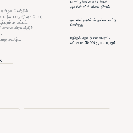
மொட்டுக்கட்சி எம்.பிக்கள்
மூவரின் கட்சி உரிமை நீக்கம்
் தமிழக வெற்றிக்
் மாநில மாநாடு ஒக்டோபர்
நாமலின் குடும்பம் நாட்டை விட்டு
ப்புரம் மாவட்டம்,
சென்றது
ி.சாலை கிராமத்தில்
ாக
தேர்தல் தொடர்பான சுரொட்டி
்ளது.தமிழ்...
ஒட்டினால் 50,000 ரூபா அபராதம்
...