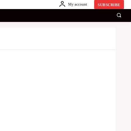
My account
SUBSCRIBE
காணொளி
ஏனையவை
SINHALA
Share