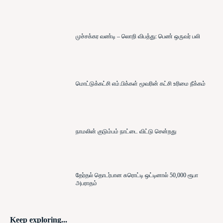
முச்சக்கர வண்டி – லொறி விபத்து: பெண் ஒருவர் பலி
மொட்டுக்கட்சி எம்.பிக்கள் மூவரின் கட்சி உரிமை நீக்கம்
நாமலின் குடும்பம் நாட்டை விட்டு சென்றது
தேர்தல் தொடர்பான சுரொட்டி ஒட்டினால் 50,000 ரூபா
அபராதம்
Keep exploring...