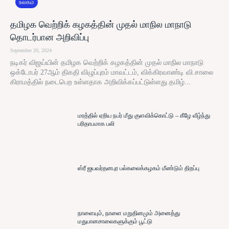
உலகம்
தமிழக வெற்றிக் கழகத்தின் முதல் மாநில மாநாடு
தொடர்பான அறிவிப்பு
September 20, 2024
நடிகர் விஜய்யின் தமிழக வெற்றிக் கழகத்தின் முதல் மாநில மாநாடு
ஒக்டோபர் 27ஆம் திகதி விழுப்புரம் மாவட்டம், விக்கிரவாண்டி வி.சாலை
கிராமத்தில் நடைபெற உள்ளதாக அறிவிக்கப்பட்டுள்ளது.தமிழ்...
மரத்தில் ஏறிய நபர் மீது குளவிக்கொட்டு – கீழே வீழ்ந்து
பரிதாபமாக பலி
ஸ்ரீ ஜயவர்தனபுர பல்கலைக்கழகம் மீண்டும் திறப்பு
நாளையும், நாளை மறுதினமும் அனைத்து
மதுபானசாலைகளுக்கும் பூட்டு