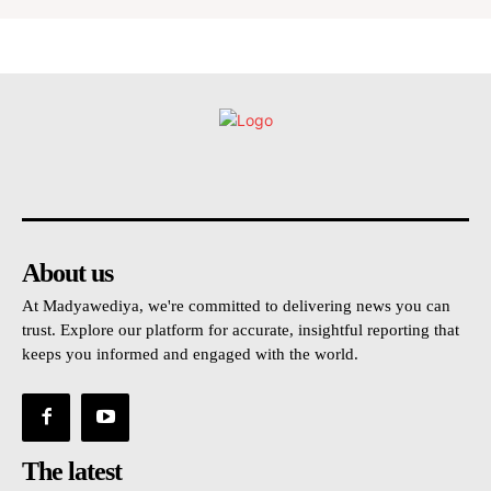
உள்நாட்டு
அரசியல்
வடக்கு
கிழக்கு
மலையகம
About us
At Madyawediya, we're committed to delivering news you can
trust. Explore our platform for accurate, insightful reporting that
keeps you informed and engaged with the world.
The latest