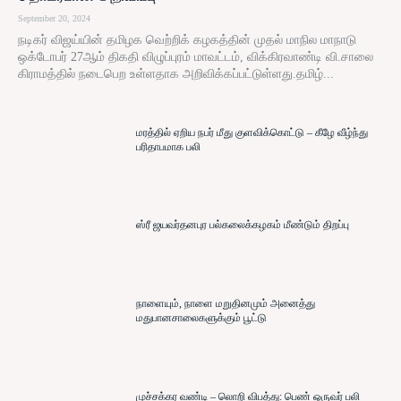
September 20, 2024
நடிகர் விஜய்யின் தமிழக வெற்றிக் கழகத்தின் முதல் மாநில மாநாடு
ஒக்டோபர் 27ஆம் திகதி விழுப்புரம் மாவட்டம், விக்கிரவாண்டி வி.சாலை
கிராமத்தில் நடைபெற உள்ளதாக அறிவிக்கப்பட்டுள்ளது.தமிழ்...
மரத்தில் ஏறிய நபர் மீது குளவிக்கொட்டு – கீழே வீழ்ந்து
பரிதாபமாக பலி
ஸ்ரீ ஜயவர்தனபுர பல்கலைக்கழகம் மீண்டும் திறப்பு
நாளையும், நாளை மறுதினமும் அனைத்து
மதுபானசாலைகளுக்கும் பூட்டு
முச்சக்கர வண்டி – லொறி விபத்து: பெண் ஒருவர் பலி