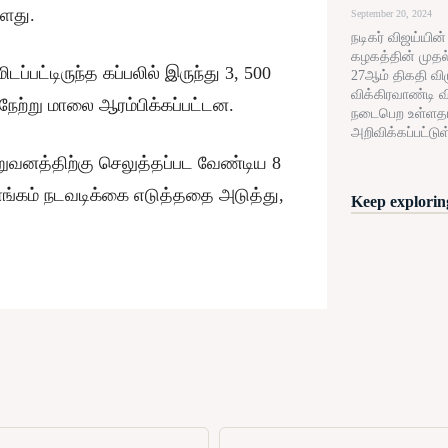
்ளது.
September 20, 2024
நடிகர் விஜய்யின
கழகத்தின் முதல
ப்பட்டிருந்த கப்பலில் இருந்து 3, 500
27ஆம் திகதி விழு
விக்கிரவாண்டி வ
நேற்று மாலை ஆரம்பிக்கப்பட்டன.
நடைபெற உள்ளத
அறிவிக்கப்பட்டுள
றுவனத்திற்கு செலுத்தப்பட வேண்டிய 8
்கம் நடவடிக்கை எடுத்ததை அடுத்து,
Keep exploring