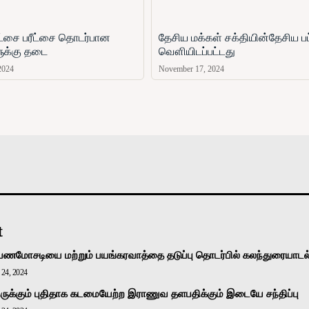
ரீட்சை பரீட்சை தொடர்பான
தேசிய மக்கள் சக்தியின்தேசிய பட
ளுக்கு தடை
வௌியிடப்பட்டது
2024
November 17, 2024
அரசியல்
வடக்கு
கிழக்கு
மலையகம்
உலகம்
t
பணமோசடியை மற்றும் பயங்கரவாத்தை தடுப்பு தொடர்பில் கலந்துரையாடல
24, 2024
ுக்கும் புதிதாக கடமையேற்ற இராணுவ தளபதிக்கும் இடையே சந்திப்பு