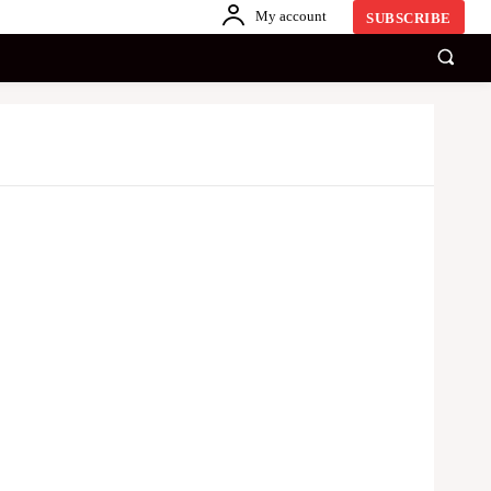
My account
SUBSCRIBE
காணொளி
ஏனையவை
SINHALA
Share