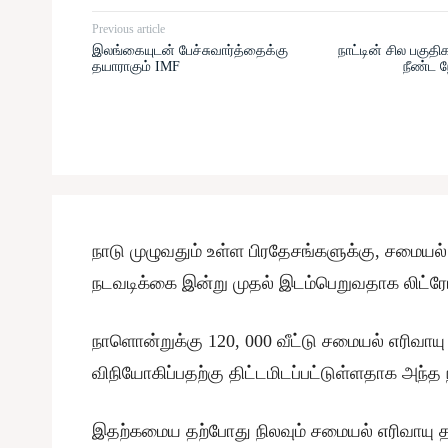
Previous article
இலங்கையுடன் பேச்சுவார்த்தைக்கு
நாட்டின் சில பகுத
தயாராகும் IMF
நீண்ட ந
நாடு முழுவதும் உள்ள பிரதேசங்களுக்கு, சமையல
நடவடிக்கை இன்று முதல் இடம்பெறுவதாக லிட்ரோ
நாளொன்றுக்கு 120, 000 வீட்டு சமையல் எரிவ
விநியோகிப்பதற்கு திட்டமிடப்பட்டுள்ளதாக அந்த ந
இதற்கமைய தற்போது நிலவும் சமையல் எரிவாயு தட்