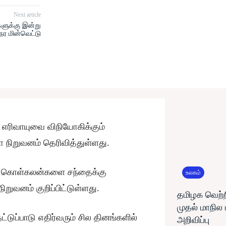
Next article
ிகளுக்கு இன்று
ேர மின்வெட்டு
் எரிவாயுவை விநியோகிக்கும்
 நிறுவனம் தெரிவித்துள்ளது.
ாயு கொள்கலன்களை சந்தைக்கு
உலகம்
ிறுவனம் குறிப்பிட்டுள்ளது.
தமிழக வெற்ற
முதல் மாநில
டுப்பாடு எதிர்வரும் சில தினங்களில்
அறிவிப்பு