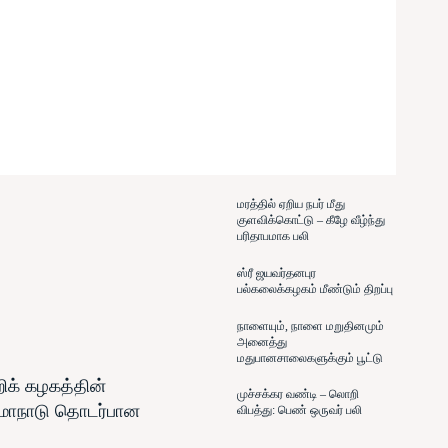
மரத்தில் ஏறிய நபர் மீது
குளவிக்கொட்டு – கீழே வீழ்ந்து
பரிதாபமாக பலி
ஸ்ரீ ஜயவர்தனபுர
பல்கலைக்கழகம் மீண்டும் திறப்பு
நாளையும், நாளை மறுதினமும்
அனைத்து
மதுபானசாலைகளுக்கும் பூட்டு
ிக் கழகத்தின்
முச்சக்கர வண்டி – லொறி
 மாநாடு தொடர்பான
விபத்து: பெண் ஒருவர் பலி