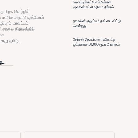
மொட்டுக்கட்சி எம்.பிக்கள்
மூவரின் கட்சி உரிமை நீக்கம்
் தமிழக வெற்றிக்
் மாநில மாநாடு ஒக்டோபர்
நாமலின் குடும்பம் நாட்டை விட்டு
ப்புரம் மாவட்டம்,
சென்றது
ி.சாலை கிராமத்தில்
ாக
தேர்தல் தொடர்பான சுரொட்டி
்ளது.தமிழ்...
ஒட்டினால் 50,000 ரூபா அபராதம்
...