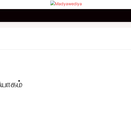
மலையகம்
உலகம்
சினிமா
விளையாட்டு
வணிகம்
ியோகம்