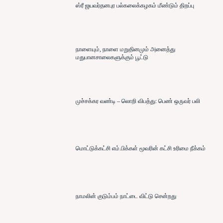
ஸ்ரீ ஜயவர்தனபுர பல்கலைக்கழகம் மீண்டும் திறப்பு
நாளையும், நாளை மறுதினமும் அனைத்து
மதுபானசாலைகளுக்கும் பூட்டு
முச்சக்கர வண்டி – லொறி விபத்து: பெண் ஒருவர் பலி
மொட்டுக்கட்சி எம்.பிக்கள் மூவரின் கட்சி உரிமை நீக்கம்
நாமலின் குடும்பம் நாட்டை விட்டு சென்றது