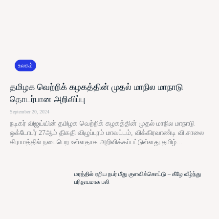
உலகம்
தமிழக வெற்றிக் கழகத்தின் முதல் மாநில மாநாடு
தொடர்பான அறிவிப்பு
September 20, 2024
நடிகர் விஜய்யின் தமிழக வெற்றிக் கழகத்தின் முதல் மாநில மாநாடு
ஒக்டோபர் 27ஆம் திகதி விழுப்புரம் மாவட்டம், விக்கிரவாண்டி வி.சாலை
கிராமத்தில் நடைபெற உள்ளதாக அறிவிக்கப்பட்டுள்ளது.தமிழ்...
மரத்தில் ஏறிய நபர் மீது குளவிக்கொட்டு – கீழே வீழ்ந்து
பரிதாபமாக பலி