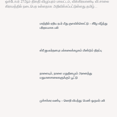
ஒக்டோபர் 27ஆம் திகதி விழுப்புரம் மாவட்டம், விக்கிரவாண்டி வி.சாலை
கிராமத்தில் நடைபெற உள்ளதாக அறிவிக்கப்பட்டுள்ளது.தமிழ்...
மரத்தில் ஏறிய நபர் மீது குளவிக்கொட்டு – கீழே வீழ்ந்து
பரிதாபமாக பலி
ஸ்ரீ ஜயவர்தனபுர பல்கலைக்கழகம் மீண்டும் திறப்பு
நாளையும், நாளை மறுதினமும் அனைத்து
மதுபானசாலைகளுக்கும் பூட்டு
முச்சக்கர வண்டி – லொறி விபத்து: பெண் ஒருவர் பலி