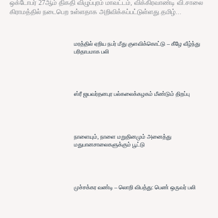
ஒக்டோபர் 27ஆம் திகதி விழுப்புரம் மாவட்டம், விக்கிரவாண்டி வி.சாலை
கிராமத்தில் நடைபெற உள்ளதாக அறிவிக்கப்பட்டுள்ளது.தமிழ்...
மரத்தில் ஏறிய நபர் மீது குளவிக்கொட்டு – கீழே வீழ்ந்து
பரிதாபமாக பலி
ஸ்ரீ ஜயவர்தனபுர பல்கலைக்கழகம் மீண்டும் திறப்பு
நாளையும், நாளை மறுதினமும் அனைத்து
மதுபானசாலைகளுக்கும் பூட்டு
முச்சக்கர வண்டி – லொறி விபத்து: பெண் ஒருவர் பலி