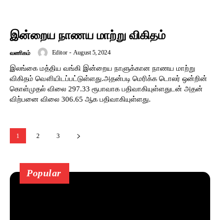
இன்றைய நாணய மாற்று விகிதம்
Editor
-
August 5, 2024
வணிகம்
இலங்கை மத்திய வங்கி இன்றைய நாளுக்கான நாணய மாற்று
விகிதம் வௌியிடப்பட்டுள்ளது.அதன்படி மெரிக்க டொலர் ஒன்றின்
கொள்முதல் விலை 297.33 ரூபாவாக பதிவாகியுள்ளதுடன் அதன்
விற்பனை விலை 306.65 ஆக பதிவாகியுள்ளது.
1
2
3
Popular