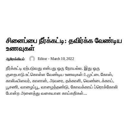
சினைப்பை நீர்க்கட்டி: தவிர்க்க வேண்டிய
உணவுகள்
Editor
-
March 10, 2022
ஆரோக்கியம்
நீர்க்கட்டி ஏற்படுவது என்பது ஒரு நோயல்ல. இது ஒரு
குறைபாடு.உட்கொள்ள வேண்டிய உணவுகள்:1.முட்டைகோஸ்,
காலிஃபிளவர், காளான், அவரை, தக்காளி, வெண்டைக்காய்,
பூசணி, வாழைப்பூ, வாழைத்தண்டு, கோவக்காய் ப்ரொக்கோலி
போன்ற அனைத்து வகையான காய்கறிகள்...