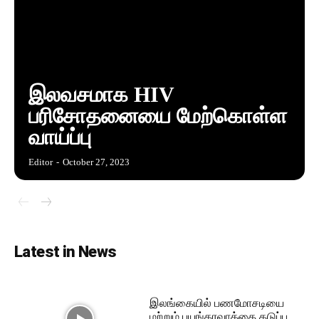
இலவசமாக HIV
பரிசோதனையை மேற்கொள்ள
வாய்ப்பு
Editor
-
October 27, 2023
Latest in News
இலங்கையில் பணமோசடியை
மற்றும் பயங்கரவாத்தை தடுப்பு