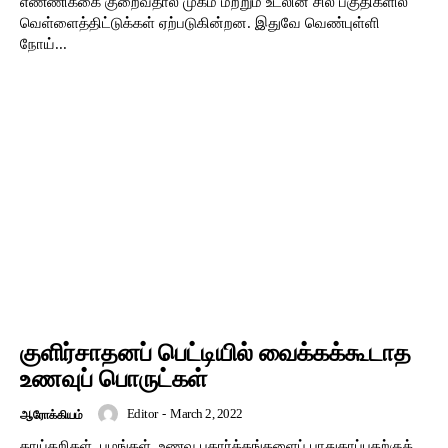
எண்ணிக்கை குறைவதால் முகம் மற்றும் உடலின் சில பகுதிகளில்
வெள்ளைத்திட்டுக்கள் ஏற்படுகின்றன. இதுவே வெண்புள்ளி
நோய்...
குளிர்சாதனப் பெட்டியில் வைக்கக்கூடாத
உணவுப் பொருட்கள்
Editor
-
March 2, 2022
ஆரோக்கியம்
காய்கறிகள், பழங்கள், உணவு பதார்த்தங்களைப் பாதுகாப்பதற்குக்