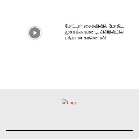
மோட்டார் சைக்கிளில் மோதிய
முச்சக்கரவண்டி: சிசிரிவியில்
பதிவான காணொளி
உள்நாட்டு
அரசியல்
வடக்கு
கிழக்கு
மலையகம