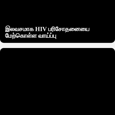
இலவசமாக HIV பரிசோதனையை
மேற்கொள்ள வாய்ப்பு