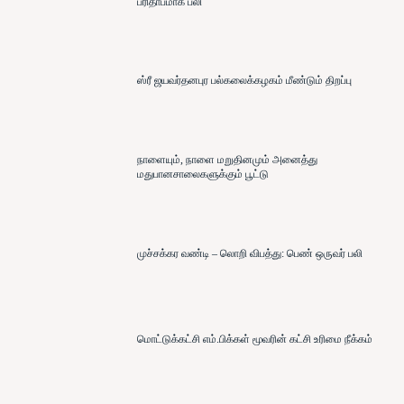
பரிதாபமாக பலி
ஸ்ரீ ஜயவர்தனபுர பல்கலைக்கழகம் மீண்டும் திறப்பு
நாளையும், நாளை மறுதினமும் அனைத்து
மதுபானசாலைகளுக்கும் பூட்டு
முச்சக்கர வண்டி – லொறி விபத்து: பெண் ஒருவர் பலி
மொட்டுக்கட்சி எம்.பிக்கள் மூவரின் கட்சி உரிமை நீக்கம்