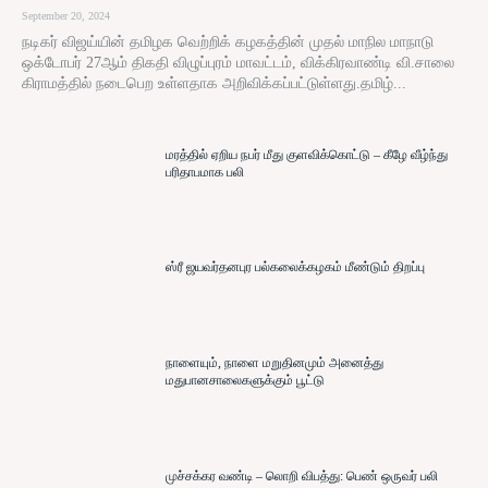
September 20, 2024
நடிகர் விஜய்யின் தமிழக வெற்றிக் கழகத்தின் முதல் மாநில மாநாடு
ஒக்டோபர் 27ஆம் திகதி விழுப்புரம் மாவட்டம், விக்கிரவாண்டி வி.சாலை
கிராமத்தில் நடைபெற உள்ளதாக அறிவிக்கப்பட்டுள்ளது.தமிழ்...
மரத்தில் ஏறிய நபர் மீது குளவிக்கொட்டு – கீழே வீழ்ந்து
பரிதாபமாக பலி
ஸ்ரீ ஜயவர்தனபுர பல்கலைக்கழகம் மீண்டும் திறப்பு
நாளையும், நாளை மறுதினமும் அனைத்து
மதுபானசாலைகளுக்கும் பூட்டு
முச்சக்கர வண்டி – லொறி விபத்து: பெண் ஒருவர் பலி