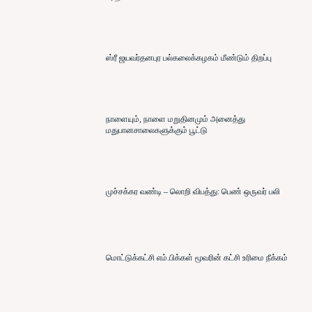
ஸ்ரீ ஜயவர்தனபுர பல்கலைக்கழகம் மீண்டும் திறப்பு
நாளையும், நாளை மறுதினமும் அனைத்து
மதுபானசாலைகளுக்கும் பூட்டு
முச்சக்கர வண்டி – லொறி விபத்து: பெண் ஒருவர் பலி
மொட்டுக்கட்சி எம்.பிக்கள் மூவரின் கட்சி உரிமை நீக்கம்