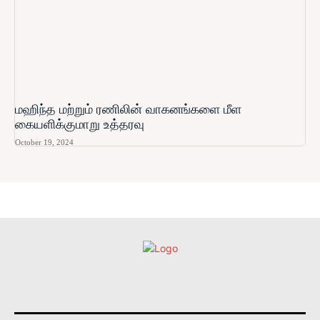
மஹிந்த மற்றும் ரணிலின் வாகனங்களை மீள
கையளிக்குமாறு உத்தரவு
October 19, 2024
உள்நாட்டு
அரசியல்
வடக்கு
கிழக்கு
மலையகம