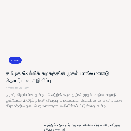
உலகம்
தமிழக வெற்றிக் கழகத்தின் முதல் மாநில மாநாடு
தொடர்பான அறிவிப்பு
September 20, 2024
நடிகர் விஜய்யின் தமிழக வெற்றிக் கழகத்தின் முதல் மாநில மாநாடு
ஒக்டோபர் 27ஆம் திகதி விழுப்புரம் மாவட்டம், விக்கிரவாண்டி வி.சாலை
கிராமத்தில் நடைபெற உள்ளதாக அறிவிக்கப்பட்டுள்ளது.தமிழ்...
மரத்தில் ஏறிய நபர் மீது குளவிக்கொட்டு – கீழே வீழ்ந்து
பரிதாபமாக பலி