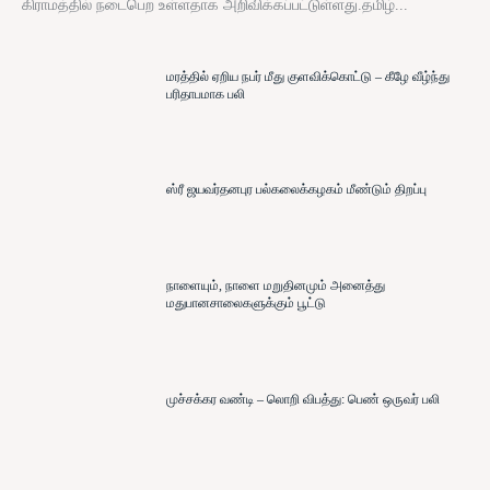
கிராமத்தில் நடைபெற உள்ளதாக அறிவிக்கப்பட்டுள்ளது.தமிழ்...
மரத்தில் ஏறிய நபர் மீது குளவிக்கொட்டு – கீழே வீழ்ந்து
பரிதாபமாக பலி
ஸ்ரீ ஜயவர்தனபுர பல்கலைக்கழகம் மீண்டும் திறப்பு
நாளையும், நாளை மறுதினமும் அனைத்து
மதுபானசாலைகளுக்கும் பூட்டு
முச்சக்கர வண்டி – லொறி விபத்து: பெண் ஒருவர் பலி