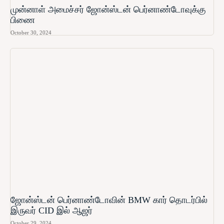
முன்னாள் அமைச்சர் ஜோன்ஸ்டன் பெர்னாண்டோவுக்கு
பிணை
October 30, 2024
ஜோன்ஸ்டன் பெர்னாண்டோவின் BMW கார் தொடர்பில்
இருவர் CID இல் ஆஜர்
October 29, 2024