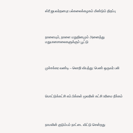
ஸ்ரீ ஜயவர்தனபுர பல்கலைக்கழகம் மீண்டும் திறப்பு
நாளையும், நாளை மறுதினமும் அனைத்து
மதுபானசாலைகளுக்கும் பூட்டு
முச்சக்கர வண்டி – லொறி விபத்து: பெண் ஒருவர் பலி
மொட்டுக்கட்சி எம்.பிக்கள் மூவரின் கட்சி உரிமை நீக்கம்
நாமலின் குடும்பம் நாட்டை விட்டு சென்றது