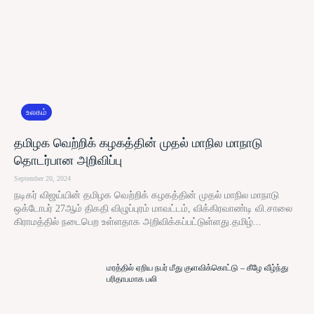
உலகம்
தமிழக வெற்றிக் கழகத்தின் முதல் மாநில மாநாடு
தொடர்பான அறிவிப்பு
September 20, 2024
நடிகர் விஜய்யின் தமிழக வெற்றிக் கழகத்தின் முதல் மாநில மாநாடு
ஒக்டோபர் 27ஆம் திகதி விழுப்புரம் மாவட்டம், விக்கிரவாண்டி வி.சாலை
கிராமத்தில் நடைபெற உள்ளதாக அறிவிக்கப்பட்டுள்ளது.தமிழ்...
மரத்தில் ஏறிய நபர் மீது குளவிக்கொட்டு – கீழே வீழ்ந்து
பரிதாபமாக பலி