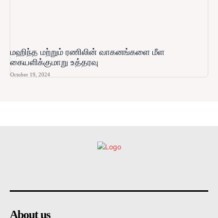
மஹிந்த மற்றும் ரணிலின் வாகனங்களை மீள
கையளிக்குமாறு உத்தரவு
October 19, 2024
உள்நாட்டு
அரசியல்
வடக்கு
கிழக்கு
மலையகம
About us