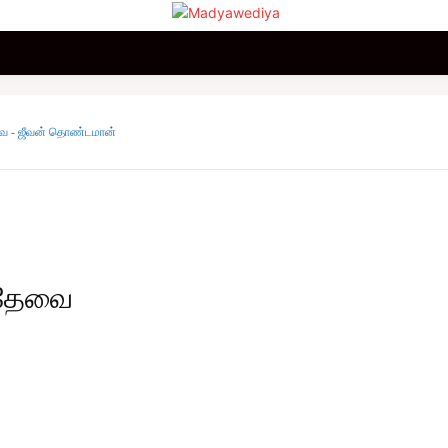
மலையகம்
உலகம்
சினிமா
விளையாட்டு
வணிகம்
வை - ஜீவன் தொண்டமான்
 தேவை