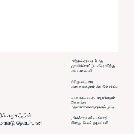
மரத்தில் ஏறிய நபர் மீது
குளவிக்கொட்டு – கீழே வீழ்ந்து
பரிதாபமாக பலி
ஸ்ரீ ஜயவர்தனபுர
பல்கலைக்கழகம் மீண்டும் திறப்பு
நாளையும், நாளை மறுதினமும்
அனைத்து
மதுபானசாலைகளுக்கும் பூட்டு
ிக் கழகத்தின்
முச்சக்கர வண்டி – லொறி
 மாநாடு தொடர்பான
விபத்து: பெண் ஒருவர் பலி