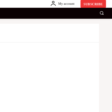
My account
SUBSCRIBE
காணொளி
ஏனையவை
SINHALA
Share