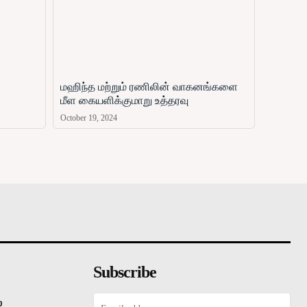
மஹிந்த மற்றும் ரணிலின் வாகனங்களை
மீள கையளிக்குமாறு உத்தரவு
October 19, 2024
சினிமா
விளையாட்டு
வணிகம்
காணொளி
ஏ
Subscribe
்