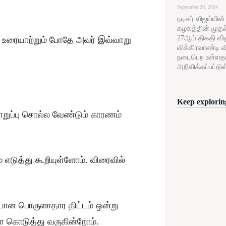
September 20, 2024
நடிகர் விஜய்யின
கழகத்தின் முதல
27ஆம் திகதி விழு
 உரையாற்றும் போதே அவர் இவ்வாறு
விக்கிரவாண்டி வ
நடைபெற உள்ளத
அறிவிக்கப்பட்டுள
Keep exploring
றுப்பு சொல்ல வேண்டும் காரணம்
் எடுத்து கூறியுள்ளோம். விரைவில்
ையான பொருளாதார திட்டம் ஒன்று
 கொடுத்து வருகின்றோம்.