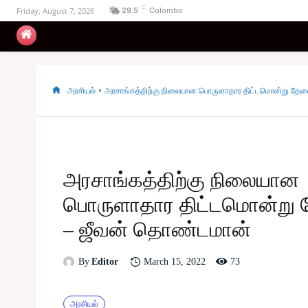
C
Friday, August 7, 2026
29.5
Colombo
உள்நாட்டு
அரசியல்
வடக்கு
கிழக்கு
அரசியல்
அரசாங்கத்திற்கு நிலையான பொருளாதார திட்டமொன்று தே
அரசாங்கத்திற்கு நிலையான
பொருளாதார திட்டமொன்று
– ஜீவன் தொண்டமான்
73
March 15, 2022
By
Editor
அரசியல்