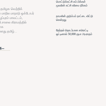
மொட்டுக்கட்சி எம்.பிக்கள்
மூவரின் கட்சி உரிமை நீக்கம்
் தமிழக வெற்றிக்
் மாநில மாநாடு ஒக்டோபர்
நாமலின் குடும்பம் நாட்டை விட்டு
ப்புரம் மாவட்டம்,
சென்றது
ி.சாலை கிராமத்தில்
ாக
தேர்தல் தொடர்பான சுரொட்டி
்ளது.தமிழ்...
ஒட்டினால் 50,000 ரூபா அபராதம்
...