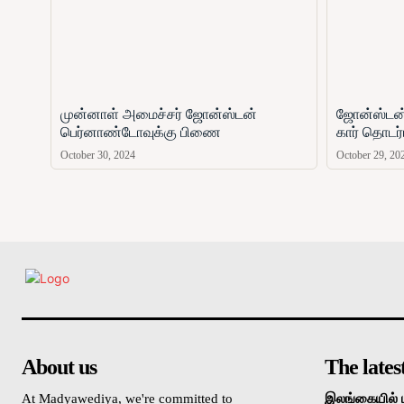
முன்னாள் அமைச்சர் ஜோன்ஸ்டன்
ஜோன்ஸ்டன
பெர்னாண்டோவுக்கு பிணை
கார் தொடர்
October 30, 2024
October 29, 20
உள்நாட்டு
About us
The lates
At Madyawediya, we're committed to
இலங்கையில் 