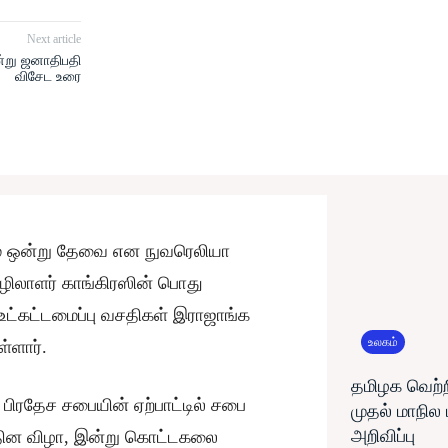
Next article
ன்று ஜனாதிபதி
விசேட உரை
ம் ஒன்று தேவை என நுவரெலியா
ழிலாளர் காங்கிரஸின் பொது
 உட்கட்டமைப்பு வசதிகள் இராஜாங்க
உலகம்
்ளார்.
தமிழக வெற்ற
ிரதேச சபையின் ஏற்பாட்டில் சபை
முதல் மாநில
அறிவிப்பு
தின விழா, இன்று கொட்டகலை