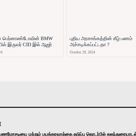
் பெர்னாண்டோவின் BMW
புதிய அரசாங்கத்தின் கீழ் பணம்
பில் இருவர் CID இல் ஆஜர்
அச்சடிக்கப்பட்டதா ?
24
October 29, 2024
அரசியல்
வடக்கு
கிழக்கு
மலையகம்
உலகம்
t
பணமோசடியை மற்றும் பயங்கரவாத்தை தடுப்பு தொடர்பில் கலந்துரையாடல