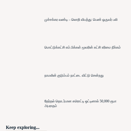
முச்சக்கர வண்டி – லொறி விபத்து: பெண் ஒருவர் பலி
மொட்டுக்கட்சி எம்.பிக்கள் மூவரின் கட்சி உரிமை நீக்கம்
நாமலின் குடும்பம் நாட்டை விட்டு சென்றது
தேர்தல் தொடர்பான சுரொட்டி ஒட்டினால் 50,000 ரூபா
அபராதம்
Keep exploring...