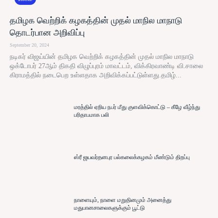
தமிழக வெற்றிக் கழகத்தின் முதல் மாநில மாநாடு
தொடர்பான அறிவிப்பு
September 20, 2024
நடிகர் விஜய்யின் தமிழக வெற்றிக் கழகத்தின் முதல் மாநில மாநாடு
ஒக்டோபர் 27ஆம் திகதி விழுப்புரம் மாவட்டம், விக்கிரவாண்டி வி.சாலை
கிராமத்தில் நடைபெற உள்ளதாக அறிவிக்கப்பட்டுள்ளது.தமிழ்...
மரத்தில் ஏறிய நபர் மீது குளவிக்கொட்டு – கீழே வீழ்ந்து
பரிதாபமாக பலி
ஸ்ரீ ஜயவர்தனபுர பல்கலைக்கழகம் மீண்டும் திறப்பு
நாளையும், நாளை மறுதினமும் அனைத்து
மதுபானசாலைகளுக்கும் பூட்டு