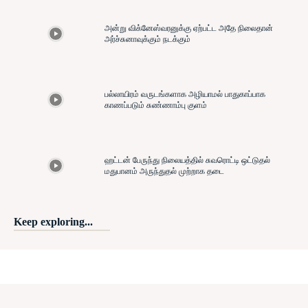
அன்று விக்னேஸ்வரனுக்கு ஏற்பட்ட அதே நிலைதான்
அர்ச்சுனாவுக்கும் நடக்கும்
பல்லாயிரம் வருடங்களாக அழியாமல் பாதுகாப்பாக
காணப்படும் சுண்ணாம்பு குளம்
ஹட்டன் பேருந்து நிலையத்தில் சுவரொட்டி ஒட்டுதல்
மதுபானம் அருந்துதல் முற்றாக தடை
Keep exploring...