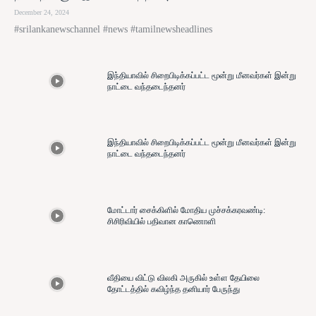
December 24, 2024
#srilankanewschannel #news #tamilnewsheadlines
இந்தியாவில் சிறைபிடிக்கப்பட்ட மூன்று மீனவர்கள் இன்று
நாட்டை வந்தடைந்தனர்
இந்தியாவில் சிறைபிடிக்கப்பட்ட மூன்று மீனவர்கள் இன்று
நாட்டை வந்தடைந்தனர்
மோட்டார் சைக்கிளில் மோதிய முச்சக்கரவண்டி:
சிசிரிவியில் பதிவான காணொளி
வீதியை விட்டு விலகி அருகில் உள்ள தேயிலை
தோட்டத்தில் கவிழ்ந்த தனியார் பேருந்து