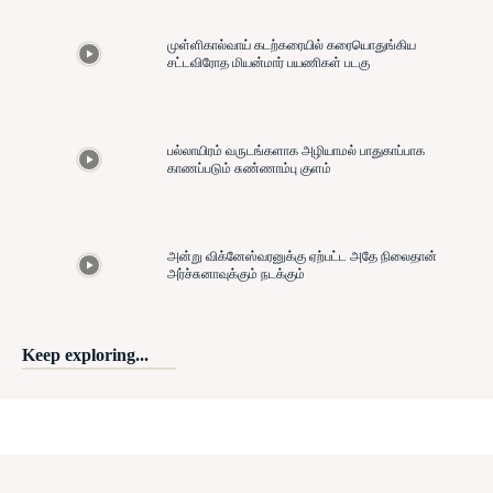
முள்ளிகால்வாய் கடற்கரையில் கரையொதுங்கிய
சட்டவிரோத மியன்மார் பயணிகள் படகு
பல்லாயிரம் வருடங்களாக அழியாமல் பாதுகாப்பாக
காணப்படும் சுண்ணாம்பு குளம்
அன்று விக்னேஸ்வரனுக்கு ஏற்பட்ட அதே நிலைதான்
அர்ச்சுனாவுக்கும் நடக்கும்
Keep exploring...