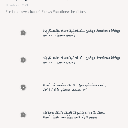
December 24, 2024
#srilankanewschannel #news #tamilnewsheadlines
இந்தியாவில் சிறைபிடிக்கப்பட்ட மூன்று மீனவர்கள் இன்று
நாட்டை வந்தடைந்தனர்
இந்தியாவில் சிறைபிடிக்கப்பட்ட மூன்று மீனவர்கள் இன்று
நாட்டை வந்தடைந்தனர்
மோட்டார் சைக்கிளில் மோதிய முச்சக்கரவண்டி:
சிசிரிவியில் பதிவான காணொளி
வீதியை விட்டு விலகி அருகில் உள்ள தேயிலை
தோட்டத்தில் கவிழ்ந்த தனியார் பேருந்து