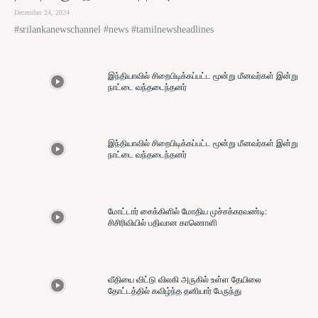
December 24, 2024
#srilankanewschannel #news #tamilnewsheadlines
இந்தியாவில் சிறைபிடிக்கப்பட்ட மூன்று மீனவர்கள் இன்று
நாட்டை வந்தடைந்தனர்
இந்தியாவில் சிறைபிடிக்கப்பட்ட மூன்று மீனவர்கள் இன்று
நாட்டை வந்தடைந்தனர்
மோட்டார் சைக்கிளில் மோதிய முச்சக்கரவண்டி:
சிசிரிவியில் பதிவான காணொளி
வீதியை விட்டு விலகி அருகில் உள்ள தேயிலை
தோட்டத்தில் கவிழ்ந்த தனியார் பேருந்து