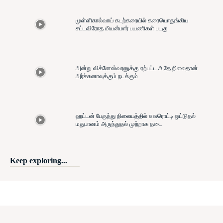
முள்ளிகால்வாய் கடற்கரையில் கரையொதுங்கிய
சட்டவிரோத மியன்மார் பயணிகள் படகு
அன்று விக்னேஸ்வரனுக்கு ஏற்பட்ட அதே நிலைதான்
அர்ச்சுனாவுக்கும் நடக்கும்
ஹட்டன் பேருந்து நிலையத்தில் சுவரொட்டி ஒட்டுதல்
மதுபானம் அருந்துதல் முற்றாக தடை
Keep exploring...