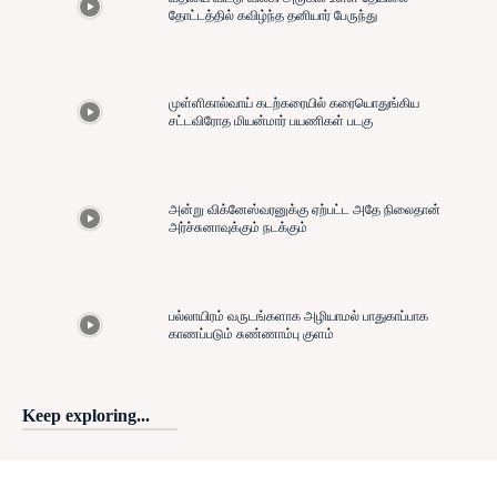
தோட்டத்தில் கவிழ்ந்த தனியார் பேருந்து
முள்ளிகால்வாய் கடற்கரையில் கரையொதுங்கிய
சட்டவிரோத மியன்மார் பயணிகள் படகு
அன்று விக்னேஸ்வரனுக்கு ஏற்பட்ட அதே நிலைதான்
அர்ச்சுனாவுக்கும் நடக்கும்
பல்லாயிரம் வருடங்களாக அழியாமல் பாதுகாப்பாக
காணப்படும் சுண்ணாம்பு குளம்
Keep exploring...