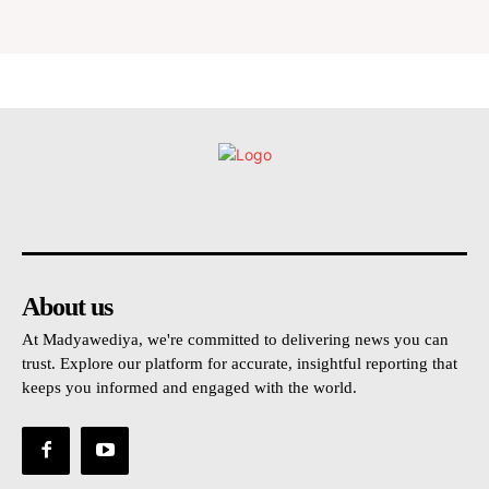
உள்நாட்டு
அரசியல்
வடக்கு
கிழக்கு
மலையகம
About us
At Madyawediya, we're committed to delivering news you can
trust. Explore our platform for accurate, insightful reporting that
keeps you informed and engaged with the world.