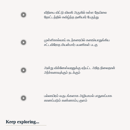
வீதியை விட்டு விலகி அருகில் உள்ள தேயிலை
தோட்டத்தில் கவிழ்ந்த தனியார் பேருந்து
முள்ளிகால்வாய் கடற்கரையில் கரையொதுங்கிய
சட்டவிரோத மியன்மார் பயணிகள் படகு
அன்று விக்னேஸ்வரனுக்கு ஏற்பட்ட அதே நிலைதான்
அர்ச்சுனாவுக்கும் நடக்கும்
பல்லாயிரம் வருடங்களாக அழியாமல் பாதுகாப்பாக
காணப்படும் சுண்ணாம்பு குளம்
Keep exploring...