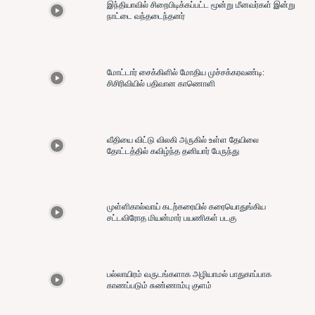
இந்தியாவில் சிறைபிடிக்கப்பட்ட மூன்று மீனவர்கள் இன்று
நாட்டை வந்தடைந்தனர்
மோட்டார் சைக்கிளில் மோதிய முச்சக்கரவண்டி:
சிசிரிவியில் பதிவான காணொளி
வீதியை விட்டு விலகி அருகில் உள்ள தேயிலை
தோட்டத்தில் கவிழ்ந்த தனியார் பேருந்து
முள்ளிகால்வாய் கடற்கரையில் கரையொதுங்கிய
சட்டவிரோத மியன்மார் பயணிகள் படகு
பல்லாயிரம் வருடங்களாக அழியாமல் பாதுகாப்பாக
காணப்படும் சுண்ணாம்பு குளம்