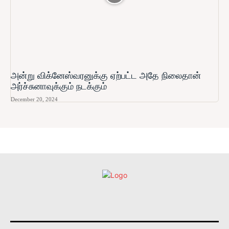
அன்று விக்னேஸ்வரனுக்கு ஏற்பட்ட அதே நிலைதான்
அர்ச்சுனாவுக்கும் நடக்கும்
December 20, 2024
உள்நாட்டு
அரசியல்
வடக்கு
கிழக்கு
மலையகம