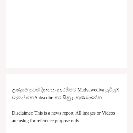
උණුසම් පුවත් දිනපතා නැරඹීමට Madyawediya යුටියුබ්
චැනල් එක Subscribe කර සීනු ලකුණ ඔබන්න
Disclaimer: This is a news report. All
images or Videos
are using for reference purpose only.