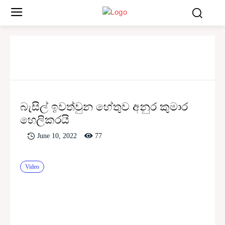
බැසිල් ඉවත්වුන හේතුව අනුර කුමාර
හෙලිකරයි
77
June 10, 2022
Video