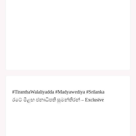
#TiranthaWalaliyadda #Madyawediya #Srilanka
රටේ මීළඟ ජනාධිපති සුමන්තිරන් – Exclusive